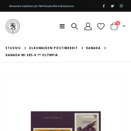
|
Ilmainen toimitus yli 75€ tilauksille kotimaassa
tuotetta
0
Toggle
Cart
Nav
ETUSIVU
ULKOMAIDEN POSTIMERKIT
KANADA
KANADA MI 585-6 ** OLYMPIA
Skip
to
the
end
of
the
images
gallery