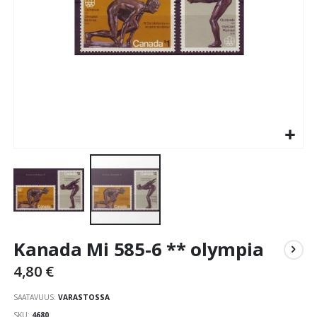
Skip
Kanada Mi 585-6 ** olympia
to
the
4,80 €
beginning
of
SAATAVUUS:
VARASTOSSA
the
SKU
4680