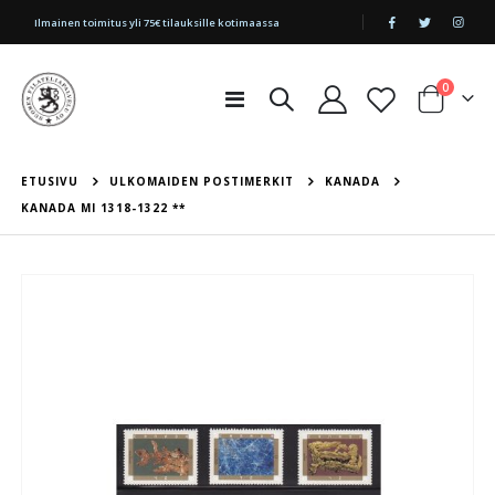
|
Ilmainen toimitus yli 75€ tilauksille kotimaassa
tuotetta
0
Toggle
Cart
Nav
ETUSIVU
ULKOMAIDEN POSTIMERKIT
KANADA
KANADA MI 1318-1322 **
Skip
to
the
end
of
the
images
gallery