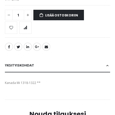
images
gallery
LISÄÄ OSTOSKORIIN
YKSITYISKOHDAT
Kanada Mi 1318-1322 **
Nouda tilauksesi