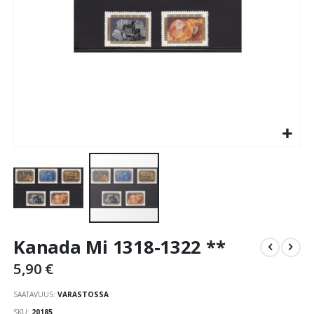
Skip
Kanada Mi 1318-1322 **
to
the
5,90 €
beginning
of
SAATAVUUS:
VARASTOSSA
the
SKU
20185