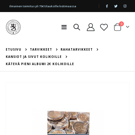
|
Ilmainen toimitus yli 75€ tilauksille kotimaassa
tuotetta
0
Toggle
Cart
Nav
ETUSIVU
TARVIKKEET
RAHATARVIKKEET
KANSIOT JA SIVUT KOLIKOILLE
KÄTEVÄ PIENI ALBUMI 2€ KOLIKOILLE
Skip
to
the
end
of
the
images
gallery