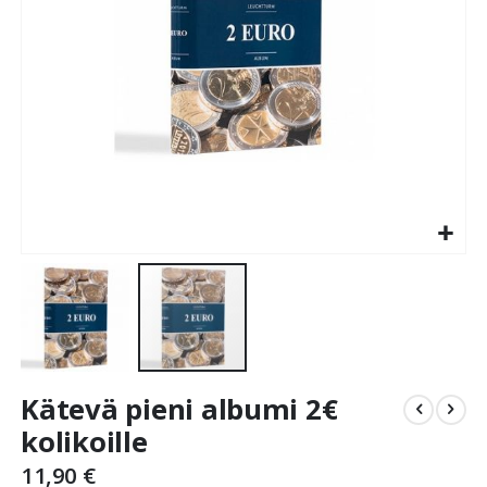
Skip
Kätevä pieni albumi 2€
to
the
kolikoille
beginning
11,90 €
of