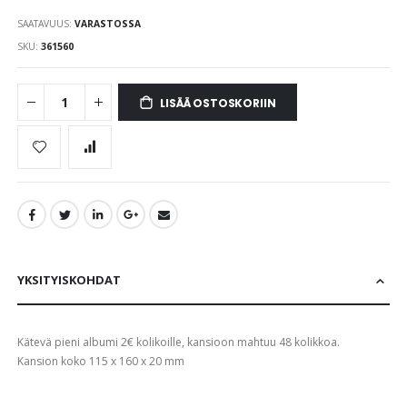
the
SAATAVUUS:
VARASTOSSA
images
gallery
SKU
361560
LISÄÄ OSTOSKORIIN
YKSITYISKOHDAT
Kätevä pieni albumi 2€ kolikoille, kansioon mahtuu 48 kolikkoa.
Kansion koko 115 x 160 x 20 mm