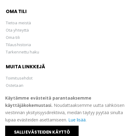
OMA TILI
Tietoa meistä
Ota yhteyttä
Oma tili
Tilaushistoria
Tarkennettu haku
MUITA LINKKEJÄ
Toimitusehdot
Ostetaan
Hellman Huutokaupat Oy
Käytämme evästeitä parantaaksemme
käyttäjäkokemustasi.
Noudattaaksemme uutta sähköisen
viestinnän yksityisyysdirektiiviä, meidän täytyy pyytää sinulta
lupaa evästeiden asettamiseen.
Lue lisää
.
© Suomen Filateliapalvelu Oy 2022. All Rights Reserved.
SALLI EVÄSTEIDEN KÄYTTÖ