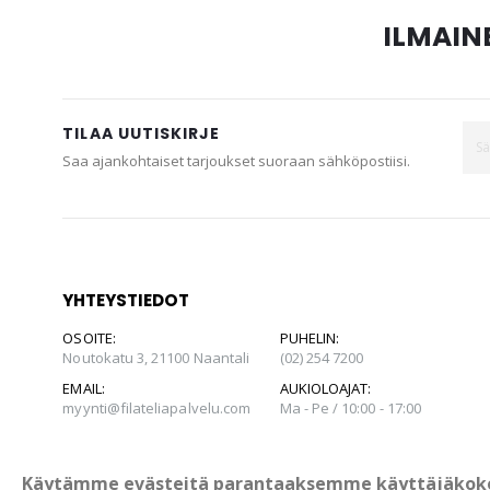
ILMAINE
TILAA UUTISKIRJE
Saa ajankohtaiset tarjoukset suoraan sähköpostiisi.
YHTEYSTIEDOT
OSOITE:
PUHELIN:
Noutokatu 3, 21100 Naantali
(02) 254 7200
EMAIL:
AUKIOLOAJAT:
myynti@filateliapalvelu.com
Ma - Pe / 10:00 - 17:00
Käytämme evästeitä parantaaksemme käyttäjäkok