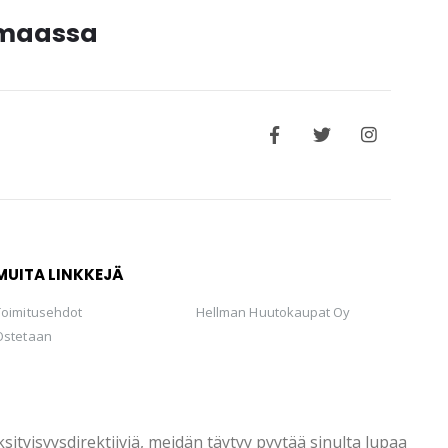
timaassa
MUITA LINKKEJÄ
Toimitusehdot
Hellman Huutokaupat Oy
Ostetaan
tyisyysdirektiiviä, meidän täytyy pyytää sinulta lupaa