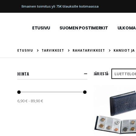
Ilmainen toimitus yli 75€ tilauksille kotimaassa
ETUSIVU
SUOMEN POSTIMERKIT
ULKOMAI
ETUSIVU
TARVIKKEET
RAHATARVIKKEET
KANSIOT JA
HINTA
JÄRJESTÄ
6,90 € - 89,90 €