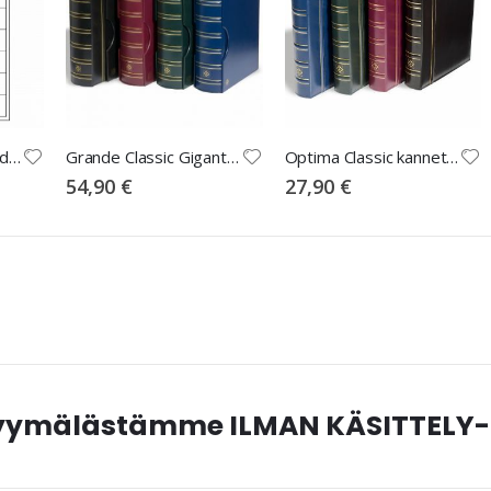
Optima 27 kolikkolehdet
Grande Classic Gigant -kansio + kotelo musta
Optima Classic kannet, musta
54,90 €
27,90 €
myymälästämme ILMAN KÄSITTELY-