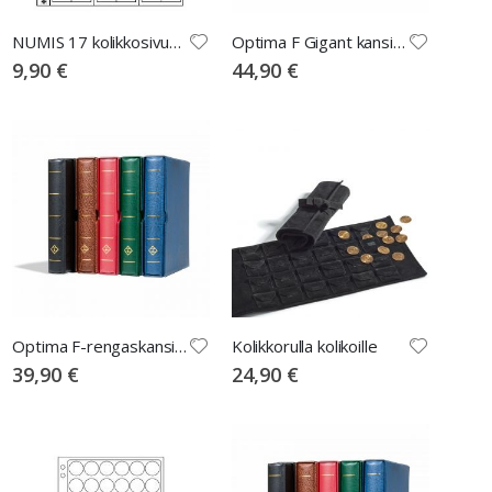
NUMIS 17 kolikkosivut 5 kpl
Optima F Gigant kansio+kotelo, vihreä
9,90 €
44,90 €
Optima F-rengaskansio + kotelo, sininen
Kolikkorulla kolikoille
39,90 €
24,90 €