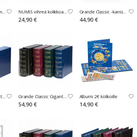
Kätevä taskukokoinen kansio kolikoille
NUMIS vihreä kolikkoalbumi sivuilla
Grande Classic -kansio + kotelo, punainen
24,90 €
44,90 €
Optima Classic Gigant kansio + kotelo, punainen
Grande Classic Gigant -kansio + kotelo sininen
Albumi 2€ kolikoille
54,90 €
14,90 €