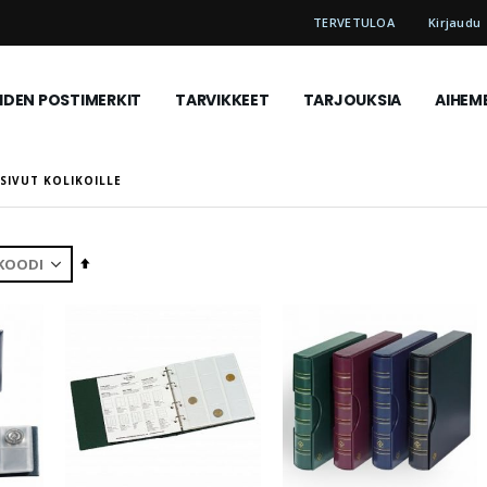
TERVETULOA
Kirjaudu
DEN POSTIMERKIT
TARVIKKEET
TARJOUKSIA
AIHEM
 SIVUT KOLIKOILLE
Aseta
laskevaan
järjestykseen