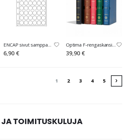
ENCAP sivut samppanjakorkeille
Optima F-rengaskansio + kotelo, ruskea
6,90 €
39,90 €
Sivu
You're currently reading page
Sivu
Sivu
Sivu
Sivu
Sivu
Seuraava
1
2
3
4
5
 JA TOIMITUSKULUJA