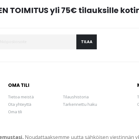
N TOIMITUS yli 75€ tilauksille ko
TILAA
OMA TILI
Tietoa meistä
Tilaushistoria
Ota yhteyttä
Tarkennettu haku
Oma tili
emustasi.
Noudattaaksemme uutta sähköisen viestinnän yksi