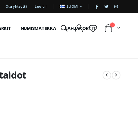
|
KIELI
Ota yhteyttä
Luo tili
SUOMI
tuotetta
0
ERKIT
NUMISMATIIKKA
LAHJAKORTIT
Cart
taidot