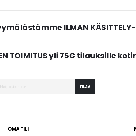
myymälästämme ILMAN KÄSITTELY-
N TOIMITUS yli 75€ tilauksille ko
TILAA
OMA TILI