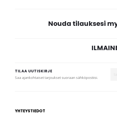
gallery
Nouda tilauksesi 
ILMAINE
TILAA UUTISKIRJE
Saa ajankohtaiset tarjoukset suoraan sähköpostiisi.
YHTEYSTIEDOT