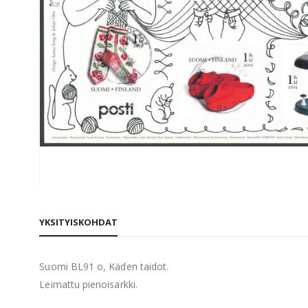
Skip
to
YKSITYISKOHDAT
the
beginning
of
Suomi BL91 o, Käden taidot.
the
Leimattu pienoisarkki.
images