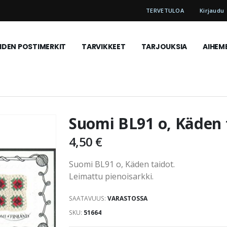
TERVETULOA
Kirjaudu
DEN POSTIMERKIT
TARVIKKEET
TARJOUKSIA
AIHEM
Suomi BL91 o, Käden 
4,50 €
Suomi BL91 o, Käden taidot.
Leimattu pienoisarkki.
SAATAVUUS:
VARASTOSSA
SKU
51664