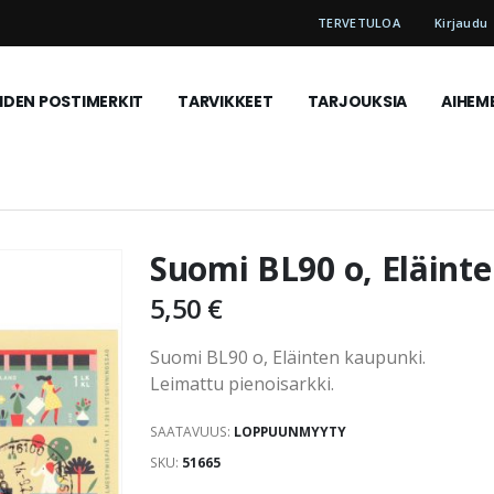
TERVETULOA
Kirjaudu
DEN POSTIMERKIT
TARVIKKEET
TARJOUKSIA
AIHEM
Suomi BL90 o, Eläint
5,50 €
Suomi BL90 o, Eläinten kaupunki.
Leimattu pienoisarkki.
SAATAVUUS:
LOPPUUNMYYTY
SKU
51665