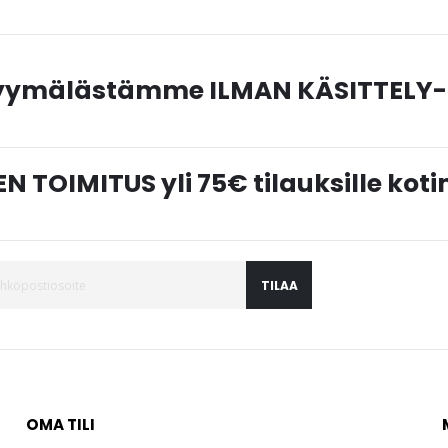
myymälästämme ILMAN KÄSITTELY-
N TOIMITUS yli 75€ tilauksille ko
TILAA
OMA TILI