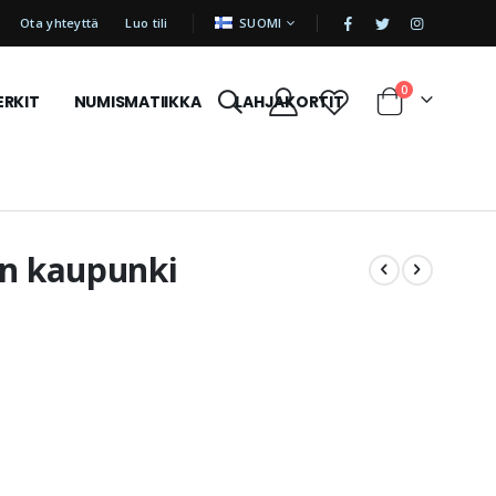
|
KIELI
Ota yhteyttä
Luo tili
SUOMI
tuotetta
0
ERKIT
NUMISMATIIKKA
LAHJAKORTIT
Cart
en kaupunki