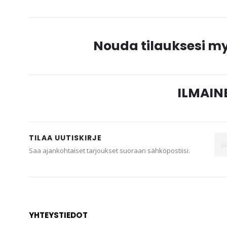
gallery
Nouda tilauksesi 
ILMAINE
TILAA UUTISKIRJE
Saa ajankohtaiset tarjoukset suoraan sähköpostiisi.
YHTEYSTIEDOT