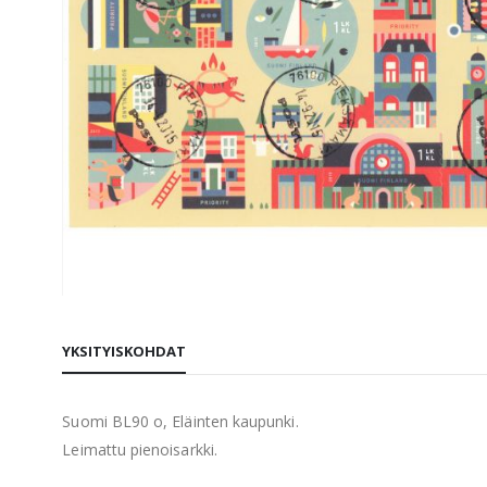
Skip
to
YKSITYISKOHDAT
the
beginning
of
Suomi BL90 o, Eläinten kaupunki.
the
Leimattu pienoisarkki.
images