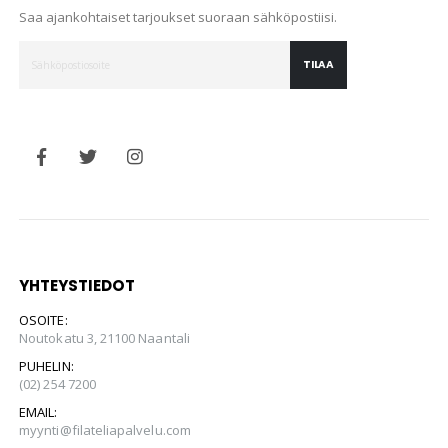
Saa ajankohtaiset tarjoukset suoraan sähköpostiisi.
TILAA
YHTEYSTIEDOT
OSOITE:
Noutokatu 3, 21100 Naantali
PUHELIN:
(02) 254 7200
EMAIL:
myynti@filateliapalvelu.com