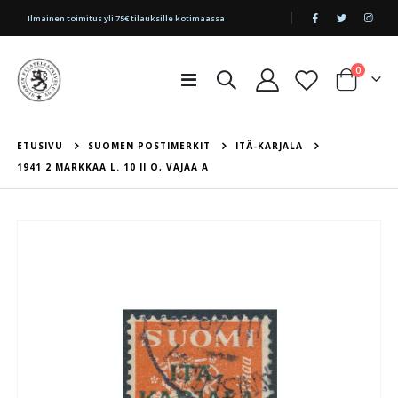
|
Ilmainen toimitus yli 75€ tilauksille kotimaassa
tuotetta
0
Toggle
Cart
Nav
ETUSIVU
SUOMEN POSTIMERKIT
ITÄ-KARJALA
1941 2 MARKKAA L. 10 II O, VAJAA A
Skip
to
the
end
of
the
images
gallery