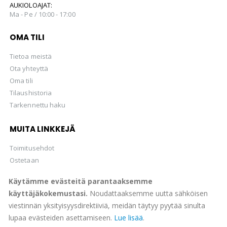
AUKIOLOAJAT:
Ma - Pe / 10:00 - 17:00
OMA TILI
Tietoa meistä
Ota yhteyttä
Oma tili
Tilaushistoria
Tarkennettu haku
MUITA LINKKEJÄ
Toimitusehdot
Ostetaan
Hellman Huutokaupat Oy
Käytämme evästeitä parantaaksemme
käyttäjäkokemustasi.
Noudattaaksemme uutta sähköisen
viestinnän yksityisyysdirektiiviä, meidän täytyy pyytää sinulta
lupaa evästeiden asettamiseen.
Lue lisää
.
© Suomen Filateliapalvelu Oy 2022. All Rights Reserved.