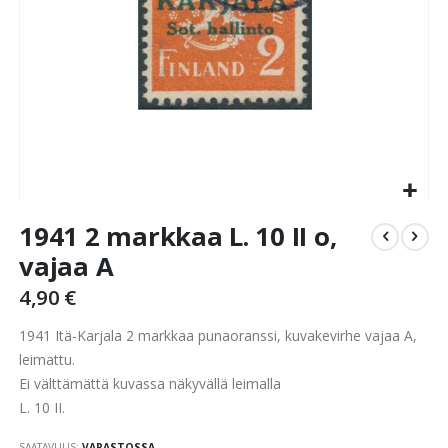
Skip
1941 2 markkaa L. 10 II o,
to
the
vajaa A
beginning
4,90 €
of
the
1941 Itä-Karjala 2 markkaa punaoranssi, kuvakevirhe vajaa A,
images
gallery
leimattu.
Ei välttämättä kuvassa näkyvällä leimalla
L. 10 II.
SAATAVUUS:
VARASTOSSA