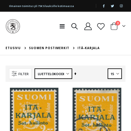
|
Ilmainen toimitus yli 75€ tilauksille kotimaassa
tuotetta
0
Toggle
Cart
Nav
ETUSIVU
SUOMEN POSTIMERKIT
ITÄ-KARJALA
Aseta
FILTER
laskevaan
järjestykseen