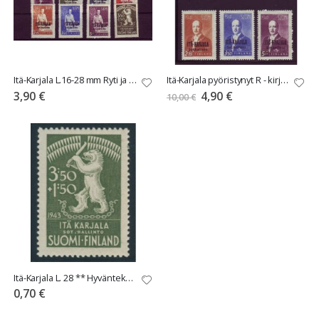
Itä-Karjala L.16-28 mm Ryti ja Marski sarjat **
Itä-Karjala pyöristynyt R - kirjain** 10€ tarjous
Tarjoushinta
3,90 €
4,90 €
10,00 €
Itä-Karjala L. 28 ** Hyväntekeväisyysmerkki
0,70 €