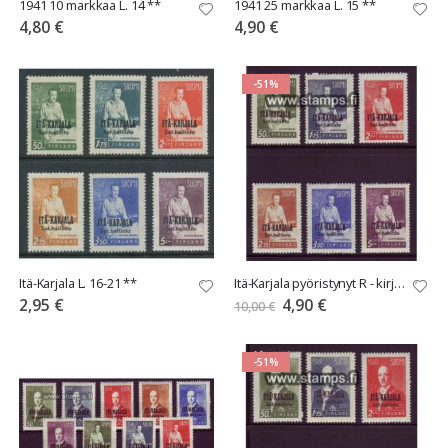
1941 10 markkaa L. 14 **
1941 25 markkaa L. 15 **
4,80 €
4,90 €
-51%
Itä-Karjala L. 16-21 **
Itä-Karjala pyöristynyt R - kirjain** 10€ tarjous
Tarjoushinta
2,95 €
4,90 €
10,00 €
-51%