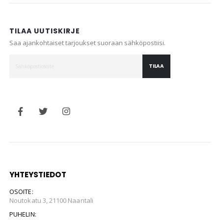
TILAA UUTISKIRJE
Saa ajankohtaiset tarjoukset suoraan sähköpostiisi.
TILAA
YHTEYSTIEDOT
OSOITE:
Noutokatu 3, 21100 Naantali
PUHELIN: