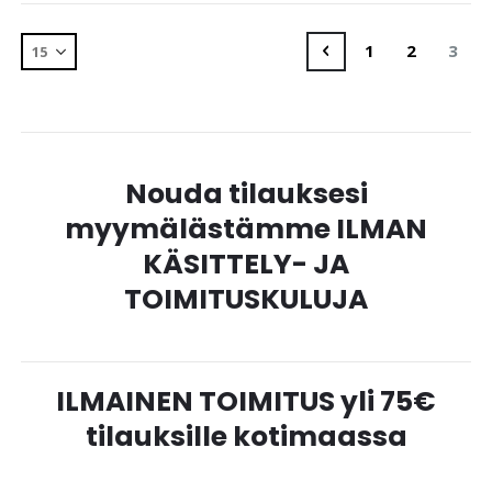
Sivu
Sivu
Edellinen
Sivu
Sivu
You'r
1
2
3
Nouda tilauksesi
myymälästämme ILMAN
KÄSITTELY- JA
TOIMITUSKULUJA
ILMAINEN TOIMITUS yli 75€
tilauksille kotimaassa