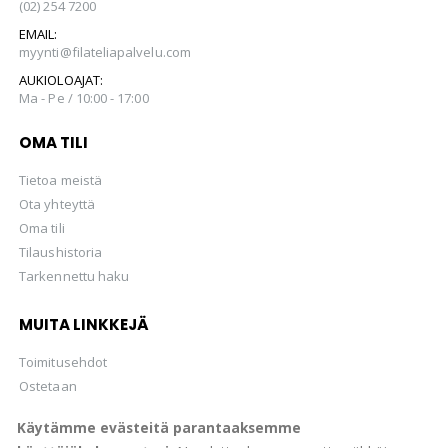
(02) 254 7200
EMAIL:
myynti@filateliapalvelu.com
AUKIOLOAJAT:
Ma - Pe / 10:00 - 17:00
OMA TILI
Tietoa meistä
Ota yhteyttä
Oma tili
Tilaushistoria
Tarkennettu haku
MUITA LINKKEJÄ
Toimitusehdot
Ostetaan
Hellman Huutokaupat Oy
Käytämme evästeitä parantaaksemme