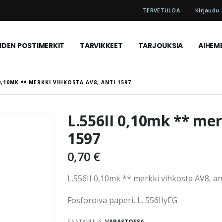
TERVETULOA
Kirjaudu
DEN POSTIMERKIT
TARVIKKEET
TARJOUKSIA
AIHEM
 0,10MK ** MERKKI VIHKOSTA AV8, ANTI 1597
L.556II 0,10mk ** mer
1597
0,70 €
L.556II 0,10mk ** merkki vihkosta AV8, an
Fosforoiva paperi, L. 556IIyEG
SAATAVUUS:
VARASTOSSA