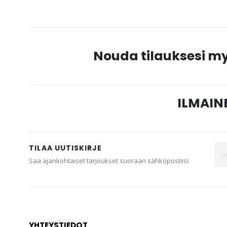
gallery
Nouda tilauksesi 
ILMAINE
TILAA UUTISKIRJE
Saa ajankohtaiset tarjoukset suoraan sähköpostiisi.
YHTEYSTIEDOT