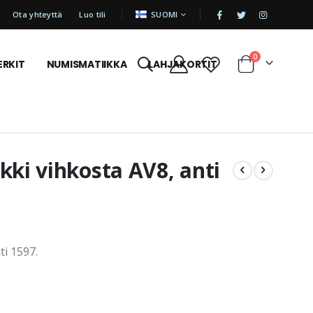
|
KIELI
Ota yhteyttä
Luo tili
SUOMI
tuotetta
0
ERKIT
NUMISMATIIKKA
LAHJAKORTIT
Cart
kki vihkosta AV8, anti
ti 1597.