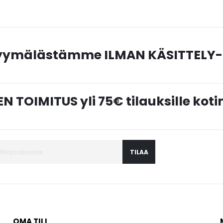
myymälästämme ILMAN KÄSITTELY-
N TOIMITUS yli 75€ tilauksille ko
TILAA
OMA TILI