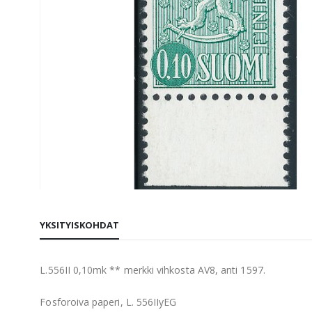
Skip
to
YKSITYISKOHDAT
the
beginning
of
L.556II 0,10mk ** merkki vihkosta AV8, anti 1597.
the
images
Fosforoiva paperi, L. 556IIyEG