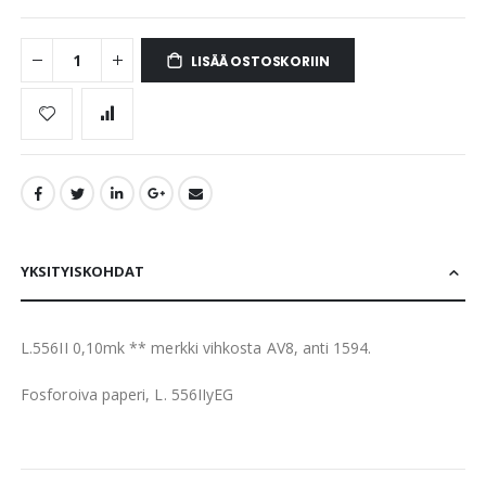
LISÄÄ OSTOSKORIIN
YKSITYISKOHDAT
L.556II 0,10mk ** merkki vihkosta AV8, anti 1594.
Fosforoiva paperi, L. 556IIyEG