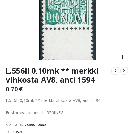
Skip
L.556II 0,10mk ** merkki
to
the
vihkosta AV8, anti 1594
beginning
0,70 €
of
the
L.556II 0,10mk ** merkki vihkosta AV8, anti 1594.
images
gallery
Fosforoiva paperi, L. 556IIyEG
SAATAVUUS:
VARASTOSSA
SKU
50578