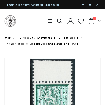
|
Ilmainen toimitus yli 75€ tilauksille kotimaassa
tuotetta
0
Toggle
Cart
Nav
ETUSIVU
SUOMEN POSTIMERKIT
1963 MALLI
L.556II 0,10MK ** MERKKI VIHKOSTA AV8, ANTI 1594
Skip
to
the
end
of
the
images
gallery