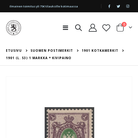
|
Ilmainen toimitus yli 75€ tilauksille kotimaassa
tuotetta
0
Toggle
Cart
Nav
ETUSIVU
SUOMEN POSTIMERKIT
1901 KOTKAMERKIT
1901 (L. 53) 1 MARKKA * KIVIPAINO
Skip
to
the
end
of
the
images
gallery