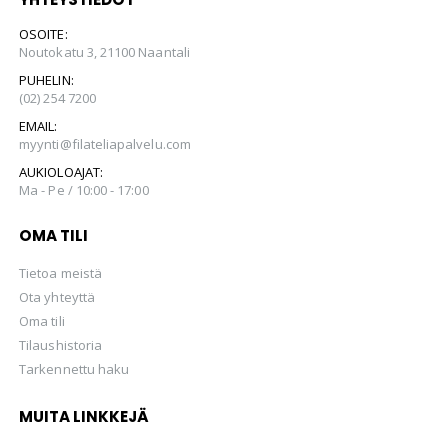
OSOITE:
Noutokatu 3, 21100 Naantali
PUHELIN:
(02) 254 7200
EMAIL:
myynti@filateliapalvelu.com
AUKIOLOAJAT:
Ma - Pe / 10:00 - 17:00
OMA TILI
Tietoa meistä
Ota yhteyttä
Oma tili
Tilaushistoria
Tarkennettu haku
MUITA LINKKEJÄ