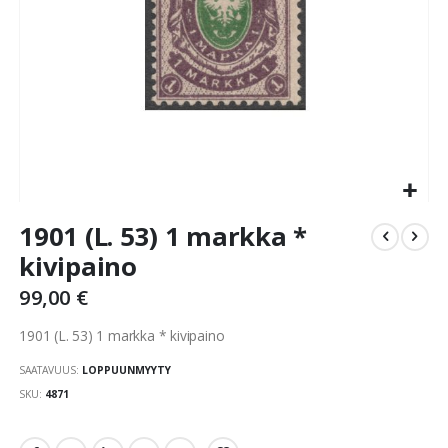
Skip
1901 (L. 53) 1 markka *
to
the
kivipaino
beginning
99,00 €
of
the
1901 (L. 53) 1 markka * kivipaino
images
gallery
SAATAVUUS:
LOPPUUNMYYTY
SKU
4871