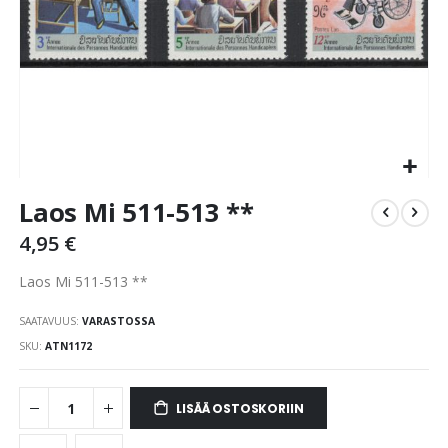
Skip
Laos Mi 511-513 **
to
the
4,95 €
beginning
of
Laos Mi 511-513 **
the
images
SAATAVUUS:
VARASTOSSA
gallery
SKU
ATN1172
LISÄÄ OSTOSKORIIN