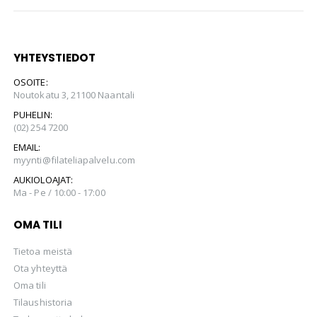
YHTEYSTIEDOT
OSOITE:
Noutokatu 3, 21100 Naantali
PUHELIN:
(02) 254 7200
EMAIL:
myynti@filateliapalvelu.com
AUKIOLOAJAT:
Ma - Pe / 10:00 - 17:00
OMA TILI
Tietoa meistä
Ota yhteyttä
Oma tili
Tilaushistoria