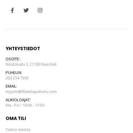
YHTEYSTIEDOT
OSOITE:
Noutokatu 3, 21100 Naantali
PUHELIN:
(02) 254 7200
EMAIL:
myynti@filateliapalvelu.com
AUKIOLOAJAT:
Ma - Pe / 10:00 - 17:00
OMA TILI
Tietoa meistä