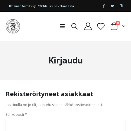
|
Ilmainen toimitus yli 75€ tilauksille kotimaassa
tuotetta
0
Toggle
Cart
Nav
Kirjaudu
Rekisteröityneet asiakkaat
Jos sinulla on jo tili, kirjaudu sisään sähköpostiosoitteellasi.
Sähköposti