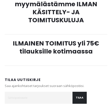
myymälästämme ILMAN
KÄSITTELY- JA
TOIMITUSKULUJA
ILMAINEN TOIMITUS yli 75€
tilauksille kotimaassa
TILAA UUTISKIRJE
Saa ajankohtaiset tarjoukset suoraan sähköpostiisi.
TILAA