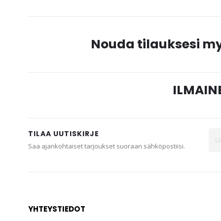
Nouda tilauksesi 
ILMAINE
TILAA UUTISKIRJE
Saa ajankohtaiset tarjoukset suoraan sähköpostiisi.
YHTEYSTIEDOT