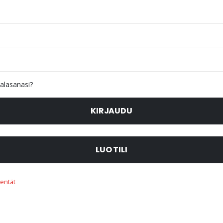
alasanasi?
KIRJAUDU
LUO TILI