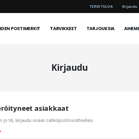
TERVETULOA
Kirjaudu
DEN POSTIMERKIT
TARVIKKEET
TARJOUKSIA
AIHEM
Kirjaudu
eröityneet asiakkaat
n jo tili, kirjaudu sisään sähköpostiosoitteellasi.