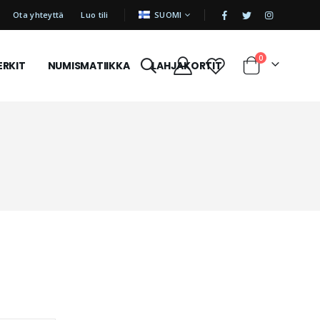
|
KIELI
Ota yhteyttä
Luo tili
SUOMI
tuotetta
0
ERKIT
NUMISMATIIKKA
LAHJAKORTIT
Cart