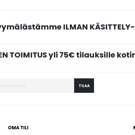
myymälästämme ILMAN KÄSITTELY-
N TOIMITUS yli 75€ tilauksille ko
TILAA
OMA TILI