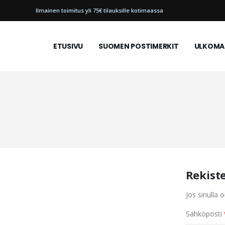
Ilmainen toimitus yli 75€ tilauksille kotimaassa
ETUSIVU
SUOMEN POSTIMERKIT
ULKOMAI
Rekist
Jos sinulla o
Sähköposti