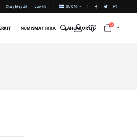
|
KIELI
Ota yhteyttä
Luo tili
SUOMI
tuotetta
0
ERKIT
NUMISMATIIKKA
LAHJAKORTIT
Cart