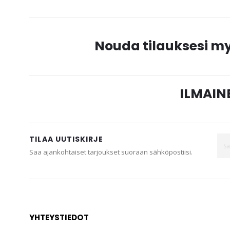
Nouda tilauksesi 
ILMAINE
TILAA UUTISKIRJE
Saa ajankohtaiset tarjoukset suoraan sähköpostiisi.
YHTEYSTIEDOT