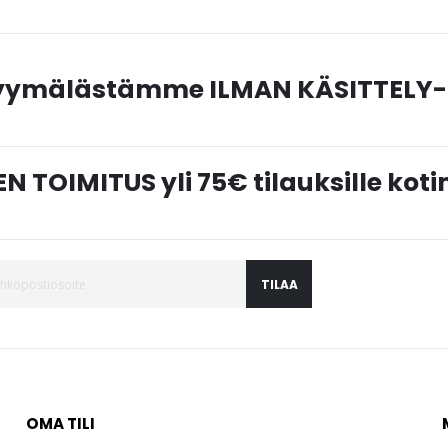
myymälästämme ILMAN KÄSITTELY-
N TOIMITUS yli 75€ tilauksille ko
TILAA
OMA TILI