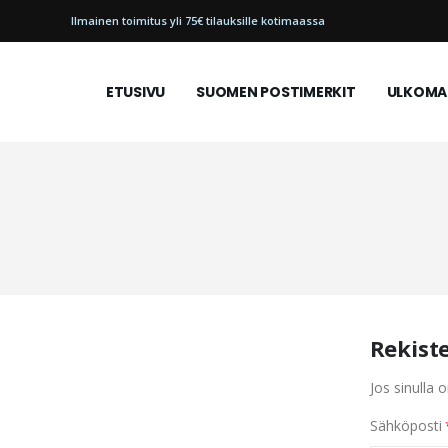
Ilmainen toimitus yli 75€ tilauksille kotimaassa
ETUSIVU
SUOMEN POSTIMERKIT
ULKOMAI
Rekist
Jos sinulla o
Sähköposti