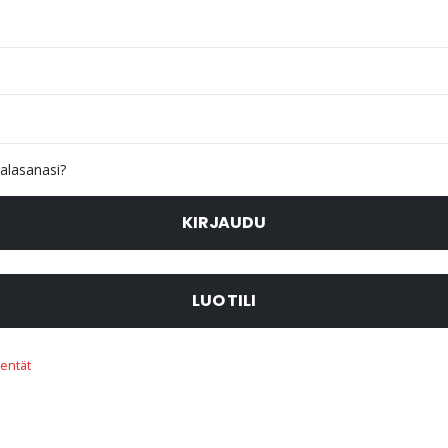
alasanasi?
KIRJAUDU
LUO TILI