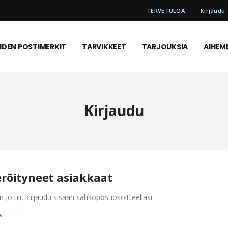
TERVETULOA
Kirjaudu
DEN POSTIMERKIT
TARVIKKEET
TARJOUKSIA
AIHEM
Kirjaudu
eröityneet asiakkaat
n jo tili, kirjaudu sisään sähköpostiosoitteellasi.