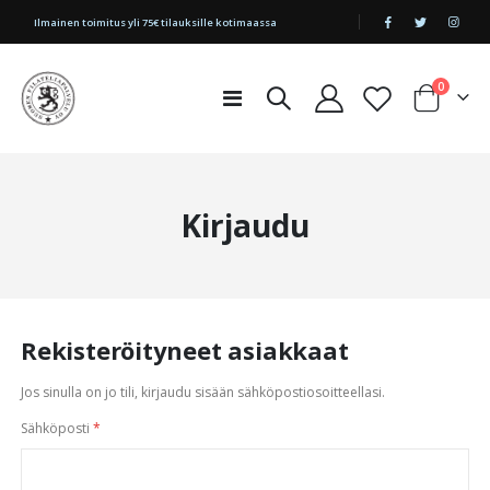
|
Ilmainen toimitus yli 75€ tilauksille kotimaassa
tuotetta
0
Toggle
Cart
Nav
Kirjaudu
Rekisteröityneet asiakkaat
Jos sinulla on jo tili, kirjaudu sisään sähköpostiosoitteellasi.
Sähköposti