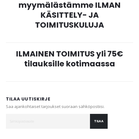
myymälästämme ILMAN
KÄSITTELY- JA
TOIMITUSKULUJA
ILMAINEN TOIMITUS yli 75€
tilauksille kotimaassa
TILAA UUTISKIRJE
Saa ajankohtaiset tarjoukset suoraan sähköpostiisi.
TILAA