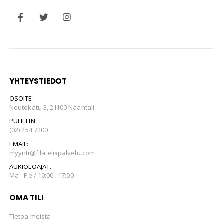
YHTEYSTIEDOT
OSOITE:
Noutokatu 3, 21100 Naantali
PUHELIN:
(02) 254 7200
EMAIL:
myynti@filateliapalvelu.com
AUKIOLOAJAT:
Ma - Pe / 10:00 - 17:00
OMA TILI
Tietoa meistä