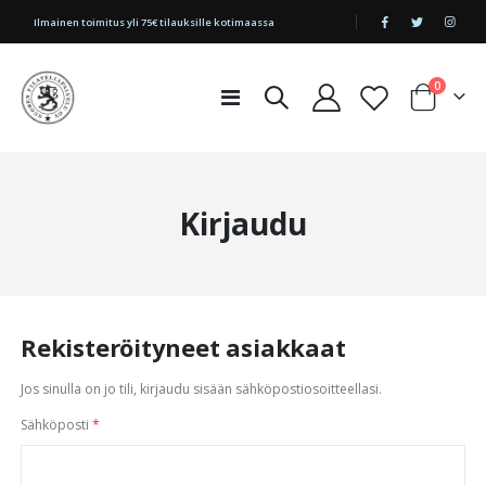
|
Ilmainen toimitus yli 75€ tilauksille kotimaassa
tuotetta
0
Toggle
Cart
Nav
Kirjaudu
Rekisteröityneet asiakkaat
Jos sinulla on jo tili, kirjaudu sisään sähköpostiosoitteellasi.
Sähköposti