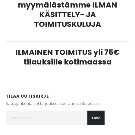
myymälästämme ILMAN
KÄSITTELY- JA
TOIMITUSKULUJA
ILMAINEN TOIMITUS yli 75€
tilauksille kotimaassa
TILAA UUTISKIRJE
Saa ajankohtaiset tarjoukset suoraan sähköpostiisi.
TILAA