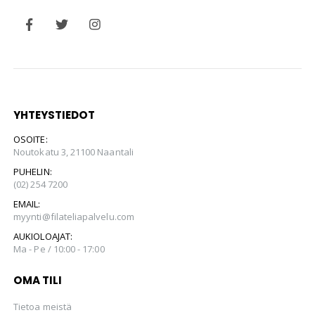
YHTEYSTIEDOT
OSOITE:
Noutokatu 3, 21100 Naantali
PUHELIN:
(02) 254 7200
EMAIL:
myynti@filateliapalvelu.com
AUKIOLOAJAT:
Ma - Pe / 10:00 - 17:00
OMA TILI
Tietoa meistä