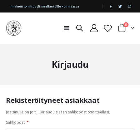
|
Ilmainen toimitus yli 75€ tilauksille kotimaassa
tuotetta
0
Toggle
Cart
Nav
Kirjaudu
Rekisteröityneet asiakkaat
Jos sinulla on jo tili, kirjaudu sisään sähköpostiosoitteellasi.
Sähköposti