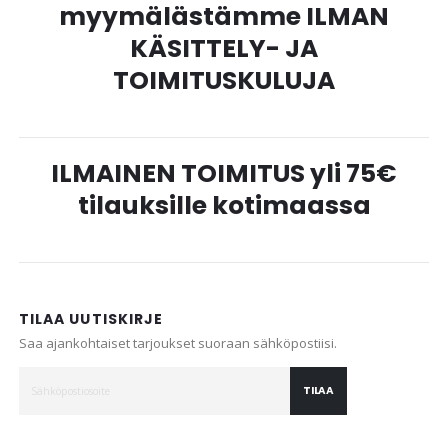
myymälästämme ILMAN
KÄSITTELY- JA
TOIMITUSKULUJA
ILMAINEN TOIMITUS yli 75€
tilauksille kotimaassa
TILAA UUTISKIRJE
Saa ajankohtaiset tarjoukset suoraan sähköpostiisi.
TILAA