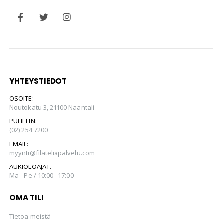
YHTEYSTIEDOT
OSOITE:
Noutokatu 3, 21100 Naantali
PUHELIN:
(02) 254 7200
EMAIL:
myynti@filateliapalvelu.com
AUKIOLOAJAT:
Ma - Pe / 10:00 - 17:00
OMA TILI
Tietoa meistä