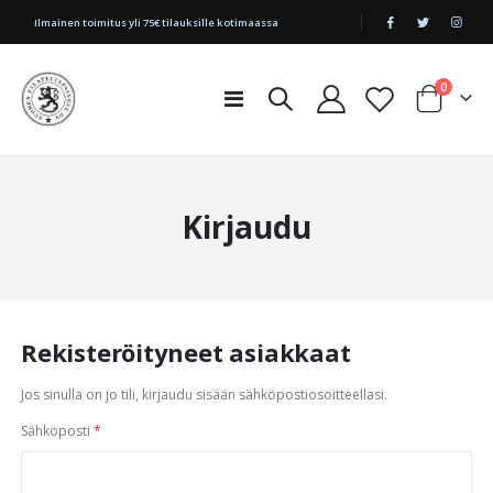
|
Ilmainen toimitus yli 75€ tilauksille kotimaassa
tuotetta
0
Toggle
Cart
Nav
Kirjaudu
Rekisteröityneet asiakkaat
Jos sinulla on jo tili, kirjaudu sisään sähköpostiosoitteellasi.
Sähköposti