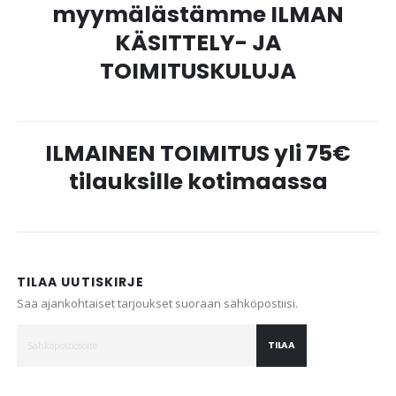
myymälästämme ILMAN
KÄSITTELY- JA
TOIMITUSKULUJA
ILMAINEN TOIMITUS yli 75€
tilauksille kotimaassa
TILAA UUTISKIRJE
Saa ajankohtaiset tarjoukset suoraan sähköpostiisi.
TILAA