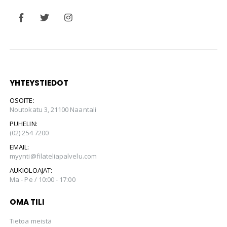
YHTEYSTIEDOT
OSOITE:
Noutokatu 3, 21100 Naantali
PUHELIN:
(02) 254 7200
EMAIL:
myynti@filateliapalvelu.com
AUKIOLOAJAT:
Ma - Pe / 10:00 - 17:00
OMA TILI
Tietoa meistä