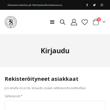
|
Ilmainen toimitus yli 75€ tilauksille kotimaassa
tuotetta
0
Toggle
Cart
Nav
Kirjaudu
Rekisteröityneet asiakkaat
Jos sinulla on jo tili, kirjaudu sisään sähköpostiosoitteellasi.
Sähköposti