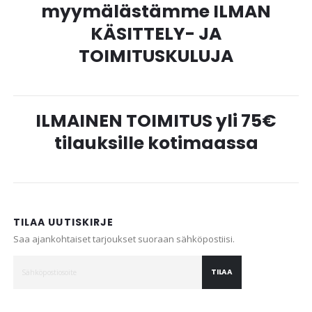
myymälästämme ILMAN
KÄSITTELY- JA
TOIMITUSKULUJA
ILMAINEN TOIMITUS yli 75€
tilauksille kotimaassa
TILAA UUTISKIRJE
Saa ajankohtaiset tarjoukset suoraan sähköpostiisi.
TILAA