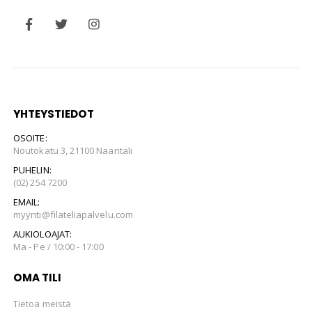
YHTEYSTIEDOT
OSOITE:
Noutokatu 3, 21100 Naantali
PUHELIN:
(02) 254 7200
EMAIL:
myynti@filateliapalvelu.com
AUKIOLOAJAT:
Ma - Pe / 10:00 - 17:00
OMA TILI
Tietoa meistä