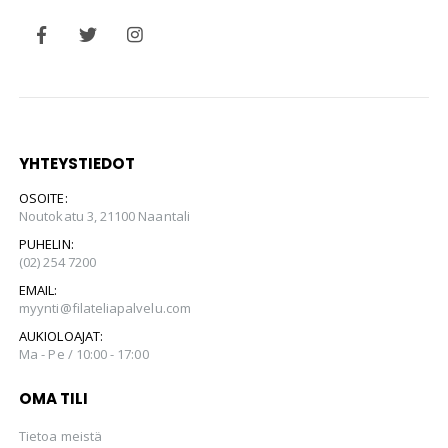
YHTEYSTIEDOT
OSOITE:
Noutokatu 3, 21100 Naantali
PUHELIN:
(02) 254 7200
EMAIL:
myynti@filateliapalvelu.com
AUKIOLOAJAT:
Ma - Pe / 10:00 - 17:00
OMA TILI
Tietoa meistä