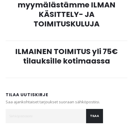
myymälästämme ILMAN
KÄSITTELY- JA
TOIMITUSKULUJA
ILMAINEN TOIMITUS yli 75€
tilauksille kotimaassa
TILAA UUTISKIRJE
Saa ajankohtaiset tarjoukset suoraan sähköpostiisi.
TILAA