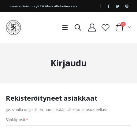
|
Ilmainen toimitus yli 75€ tilauksille kotimaassa
tuotetta
0
Toggle
Cart
Nav
Kirjaudu
Rekisteröityneet asiakkaat
Jos sinulla on jo tili, kirjaudu sisään sähköpostiosoitteellasi.
Sähköposti