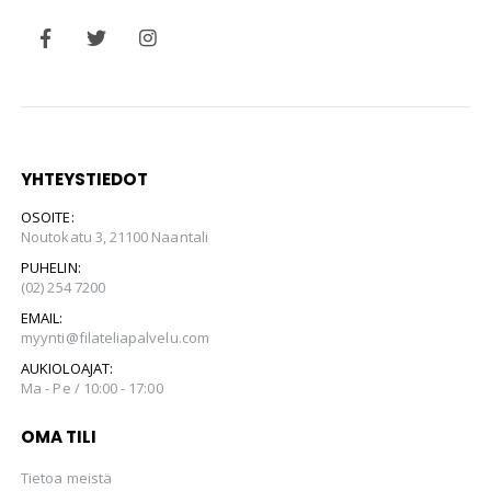
YHTEYSTIEDOT
OSOITE:
Noutokatu 3, 21100 Naantali
PUHELIN:
(02) 254 7200
EMAIL:
myynti@filateliapalvelu.com
AUKIOLOAJAT:
Ma - Pe / 10:00 - 17:00
OMA TILI
Tietoa meistä