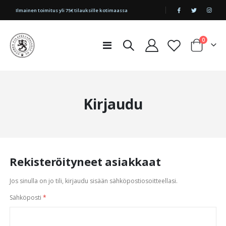
|
Ilmainen toimitus yli 75€ tilauksille kotimaassa
tuotetta
0
Toggle
Cart
Nav
Kirjaudu
Rekisteröityneet asiakkaat
Jos sinulla on jo tili, kirjaudu sisään sähköpostiosoitteellasi.
Sähköposti