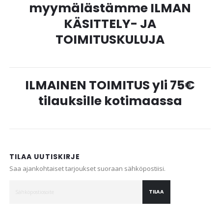
myymälästämme ILMAN
KÄSITTELY- JA
TOIMITUSKULUJA
ILMAINEN TOIMITUS yli 75€
tilauksille kotimaassa
TILAA UUTISKIRJE
Saa ajankohtaiset tarjoukset suoraan sähköpostiisi.
TILAA