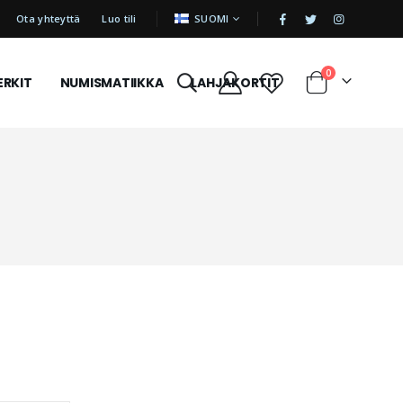
|
KIELI
Ota yhteyttä
Luo tili
SUOMI
tuotetta
0
ERKIT
NUMISMATIIKKA
LAHJAKORTIT
Cart