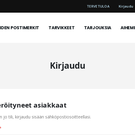
TERVETULOA
Kirjaudu
DEN POSTIMERKIT
TARVIKKEET
TARJOUKSIA
AIHEM
Kirjaudu
eröityneet asiakkaat
n jo tili, kirjaudu sisään sähköpostiosoitteellasi.