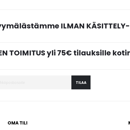
myymälästämme ILMAN KÄSITTELY-
N TOIMITUS yli 75€ tilauksille ko
TILAA
OMA TILI