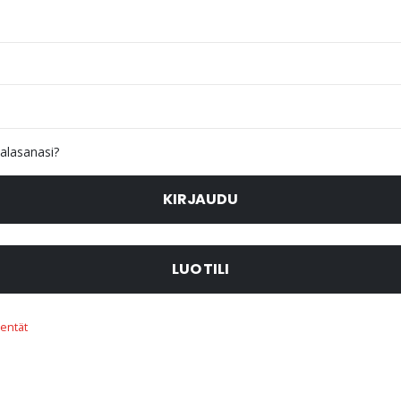
alasanasi?
KIRJAUDU
LUO TILI