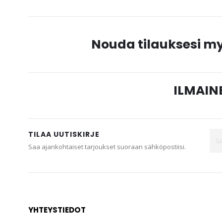
Nouda tilauksesi 
ILMAINE
TILAA UUTISKIRJE
Saa ajankohtaiset tarjoukset suoraan sähköpostiisi.
YHTEYSTIEDOT