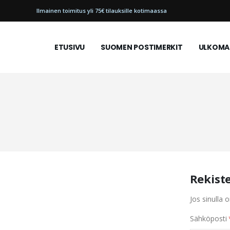
Ilmainen toimitus yli 75€ tilauksille kotimaassa
ETUSIVU
SUOMEN POSTIMERKIT
ULKOMAI
Rekist
Jos sinulla o
Sähköposti