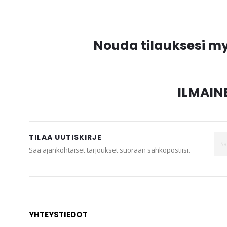
Nouda tilauksesi 
ILMAINE
TILAA UUTISKIRJE
Saa ajankohtaiset tarjoukset suoraan sähköpostiisi.
YHTEYSTIEDOT