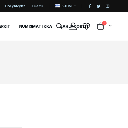
|
KIELI
Ota yhteyttä
Luo tili
SUOMI
tuotetta
0
ERKIT
NUMISMATIIKKA
LAHJAKORTIT
Cart