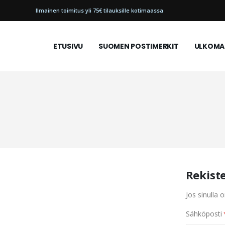
Ilmainen toimitus yli 75€ tilauksille kotimaassa
ETUSIVU
SUOMEN POSTIMERKIT
ULKOMAI
Rekist
Jos sinulla o
Sähköposti