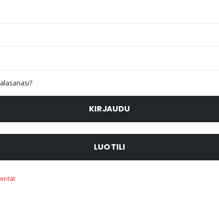
alasanasi?
KIRJAUDU
LUO TILI