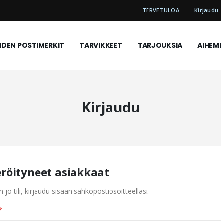
TERVETULOA
Kirjaudu
DEN POSTIMERKIT
TARVIKKEET
TARJOUKSIA
AIHEM
Kirjaudu
eröityneet asiakkaat
n jo tili, kirjaudu sisään sähköpostiosoitteellasi.