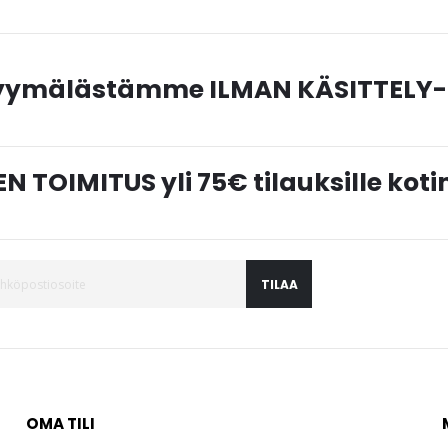
myymälästämme ILMAN KÄSITTELY-
N TOIMITUS yli 75€ tilauksille ko
TILAA
OMA TILI