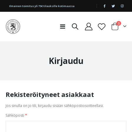
|
Ilmainen toimitus yli 75€ tilauksille kotimaassa
tuotetta
0
Toggle
Cart
Nav
Kirjaudu
Rekisteröityneet asiakkaat
Jos sinulla on jo tili, kirjaudu sisään sähköpostiosoitteellasi.
Sähköposti