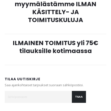
myymälästämme ILMAN
KÄSITTELY- JA
TOIMITUSKULUJA
ILMAINEN TOIMITUS yli 75€
tilauksille kotimaassa
TILAA UUTISKIRJE
Saa ajankohtaiset tarjoukset suoraan sähköpostiisi.
TILAA