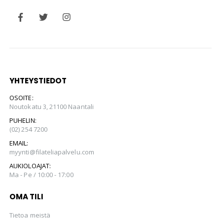
YHTEYSTIEDOT
OSOITE:
Noutokatu 3, 21100 Naantali
PUHELIN:
(02) 254 7200
EMAIL:
myynti@filateliapalvelu.com
AUKIOLOAJAT:
Ma - Pe / 10:00 - 17:00
OMA TILI
Tietoa meistä