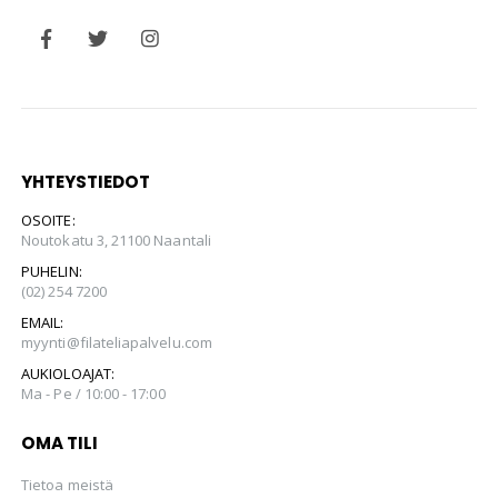
YHTEYSTIEDOT
OSOITE:
Noutokatu 3, 21100 Naantali
PUHELIN:
(02) 254 7200
EMAIL:
myynti@filateliapalvelu.com
AUKIOLOAJAT:
Ma - Pe / 10:00 - 17:00
OMA TILI
Tietoa meistä