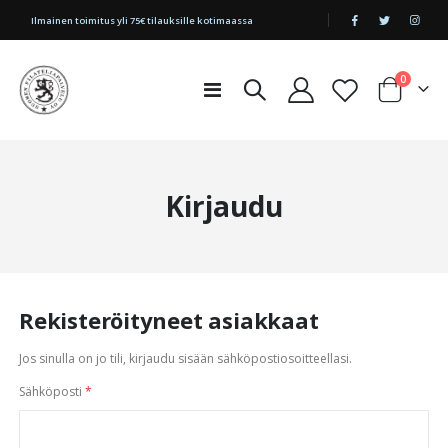
|
Ilmainen toimitus yli 75€ tilauksille kotimaassa
tuotetta
0
Toggle
Cart
Nav
Kirjaudu
Rekisteröityneet asiakkaat
Jos sinulla on jo tili, kirjaudu sisään sähköpostiosoitteellasi.
Sähköposti