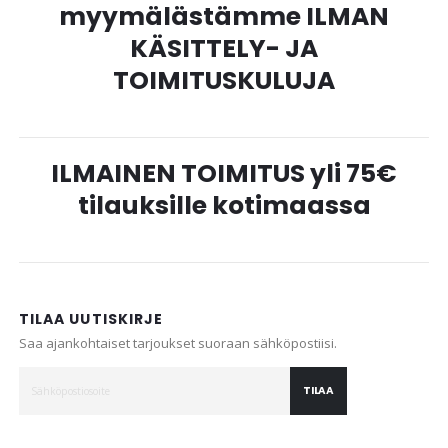
myymälästämme ILMAN
KÄSITTELY- JA
TOIMITUSKULUJA
ILMAINEN TOIMITUS yli 75€
tilauksille kotimaassa
TILAA UUTISKIRJE
Saa ajankohtaiset tarjoukset suoraan sähköpostiisi.
TILAA