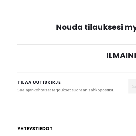
Nouda tilauksesi 
ILMAINE
TILAA UUTISKIRJE
Saa ajankohtaiset tarjoukset suoraan sähköpostiisi.
YHTEYSTIEDOT