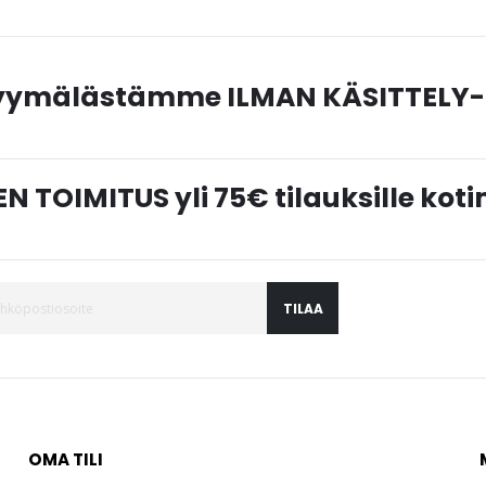
myymälästämme ILMAN KÄSITTELY-
N TOIMITUS yli 75€ tilauksille ko
TILAA
OMA TILI