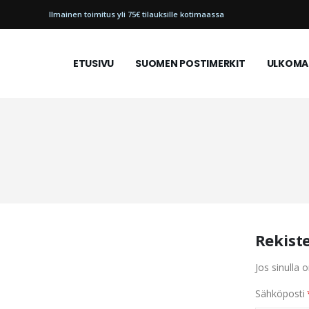
Ilmainen toimitus yli 75€ tilauksille kotimaassa
ETUSIVU
SUOMEN POSTIMERKIT
ULKOMAI
Rekist
Jos sinulla o
Sähköposti