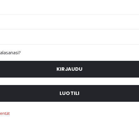
alasanasi?
KIRJAUDU
LUO TILI