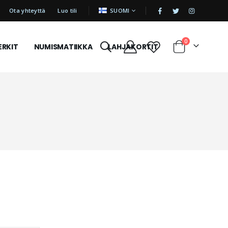
|
KIELI
Ota yhteyttä
Luo tili
SUOMI
tuotetta
0
ERKIT
NUMISMATIIKKA
LAHJAKORTIT
Cart