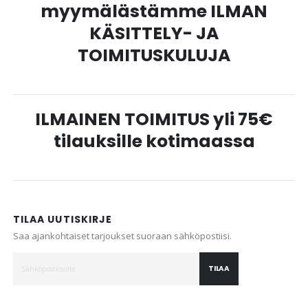
myymälästämme ILMAN
KÄSITTELY- JA
TOIMITUSKULUJA
ILMAINEN TOIMITUS yli 75€
tilauksille kotimaassa
TILAA UUTISKIRJE
Saa ajankohtaiset tarjoukset suoraan sähköpostiisi.
TILAA