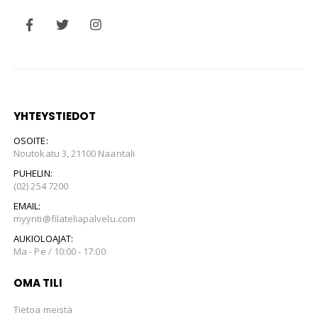
YHTEYSTIEDOT
OSOITE:
Noutokatu 3, 21100 Naantali
PUHELIN:
(02) 254 7200
EMAIL:
myynti@filateliapalvelu.com
AUKIOLOAJAT:
Ma - Pe / 10:00 - 17:00
OMA TILI
Tietoa meistä