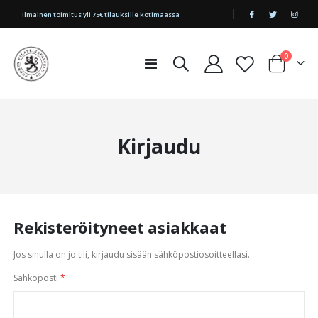
|
Ilmainen toimitus yli 75€ tilauksille kotimaassa
tuotetta
0
Toggle
Cart
Nav
Kirjaudu
Rekisteröityneet asiakkaat
Jos sinulla on jo tili, kirjaudu sisään sähköpostiosoitteellasi.
Sähköposti