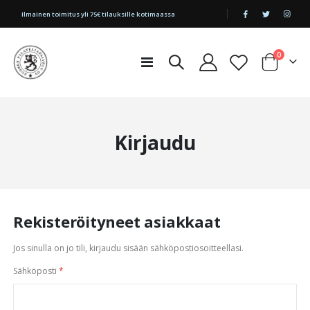
|
Ilmainen toimitus yli 75€ tilauksille kotimaassa
tuotetta
0
Toggle
Cart
Nav
Kirjaudu
Rekisteröityneet asiakkaat
Jos sinulla on jo tili, kirjaudu sisään sähköpostiosoitteellasi.
Sähköposti