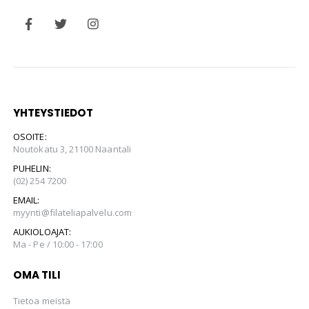
YHTEYSTIEDOT
OSOITE:
Noutokatu 3, 21100 Naantali
PUHELIN:
(02) 254 7200
EMAIL:
myynti@filateliapalvelu.com
AUKIOLOAJAT:
Ma - Pe / 10:00 - 17:00
OMA TILI
Tietoa meistä