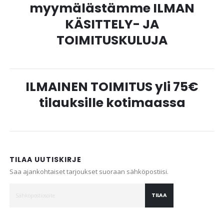
myymälästämme ILMAN
KÄSITTELY- JA
TOIMITUSKULUJA
ILMAINEN TOIMITUS yli 75€
tilauksille kotimaassa
TILAA UUTISKIRJE
Saa ajankohtaiset tarjoukset suoraan sähköpostiisi.
TILAA