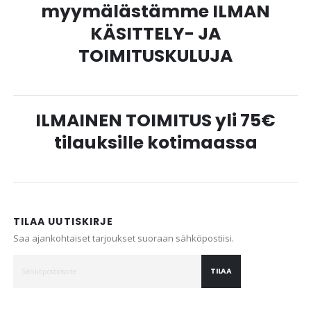
myymälästämme ILMAN
KÄSITTELY- JA
TOIMITUSKULUJA
ILMAINEN TOIMITUS yli 75€
tilauksille kotimaassa
TILAA UUTISKIRJE
Saa ajankohtaiset tarjoukset suoraan sähköpostiisi.
TILAA