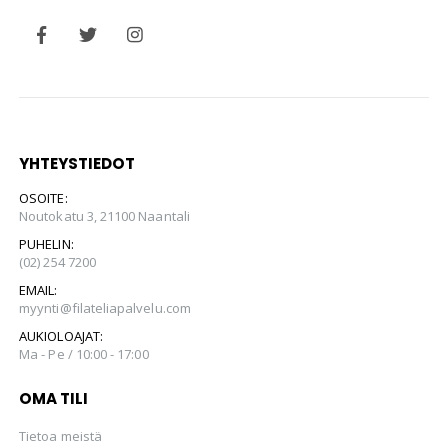
YHTEYSTIEDOT
OSOITE:
Noutokatu 3, 21100 Naantali
PUHELIN:
(02) 254 7200
EMAIL:
myynti@filateliapalvelu.com
AUKIOLOAJAT:
Ma - Pe / 10:00 - 17:00
OMA TILI
Tietoa meistä