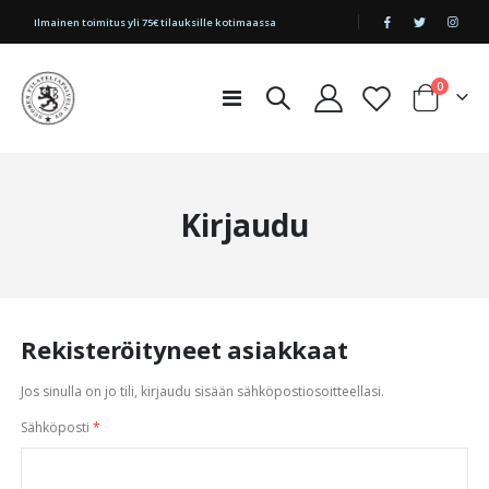
|
Ilmainen toimitus yli 75€ tilauksille kotimaassa
tuotetta
0
Toggle
Cart
Nav
Kirjaudu
Rekisteröityneet asiakkaat
Jos sinulla on jo tili, kirjaudu sisään sähköpostiosoitteellasi.
Sähköposti