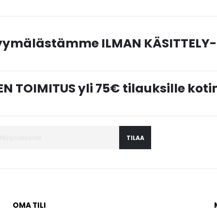
myymälästämme ILMAN KÄSITTELY-
N TOIMITUS yli 75€ tilauksille ko
TILAA
OMA TILI