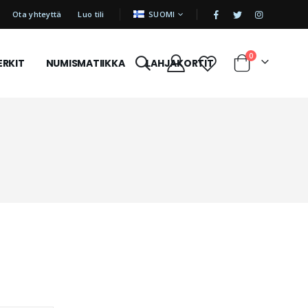
|
KIELI
Ota yhteyttä
Luo tili
SUOMI
tuotetta
0
ERKIT
NUMISMATIIKKA
LAHJAKORTIT
Cart