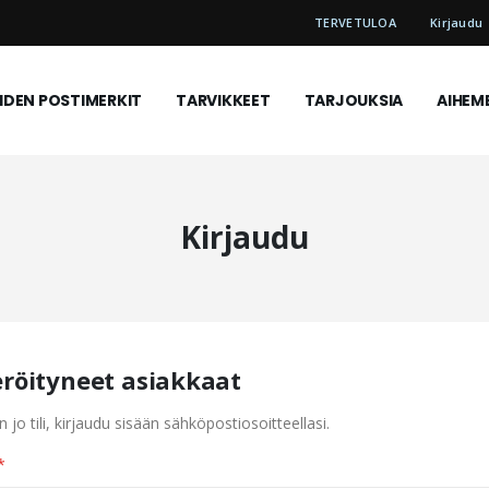
TERVETULOA
Kirjaudu
DEN POSTIMERKIT
TARVIKKEET
TARJOUKSIA
AIHEM
Kirjaudu
eröityneet asiakkaat
n jo tili, kirjaudu sisään sähköpostiosoitteellasi.