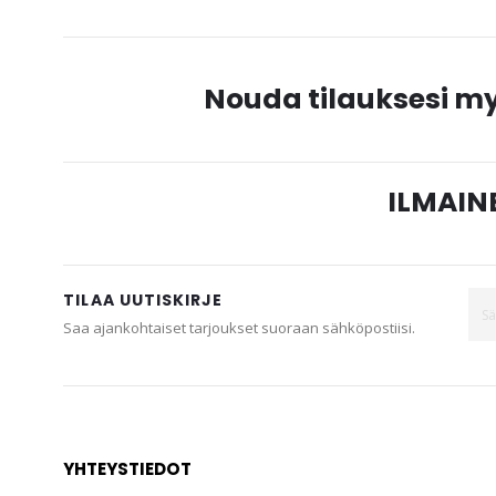
Nouda tilauksesi 
ILMAINE
TILAA UUTISKIRJE
Saa ajankohtaiset tarjoukset suoraan sähköpostiisi.
YHTEYSTIEDOT