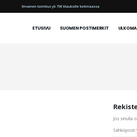
Ilmainen toimitus yli 75€ tilauksille kotimaassa
ETUSIVU
SUOMEN POSTIMERKIT
ULKOMAI
Rekist
Jos sinulla o
Sähköposti