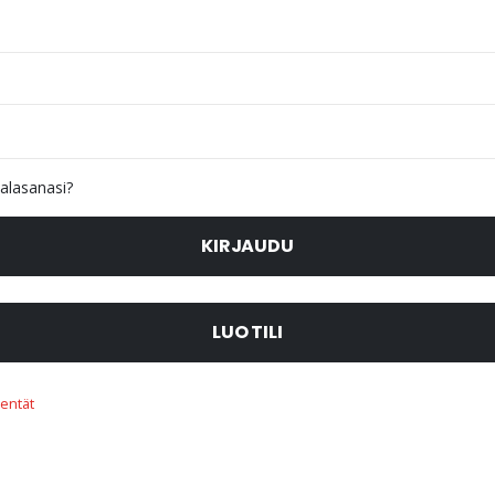
alasanasi?
KIRJAUDU
LUO TILI