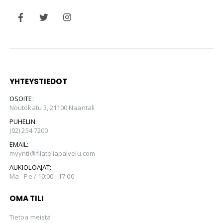
YHTEYSTIEDOT
OSOITE:
Noutokatu 3, 21100 Naantali
PUHELIN:
(02) 254 7200
EMAIL:
myynti@filateliapalvelu.com
AUKIOLOAJAT:
Ma - Pe / 10:00 - 17:00
OMA TILI
Tietoa meistä