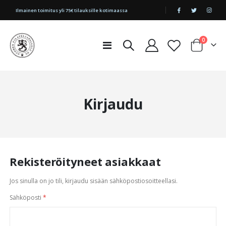
|
Ilmainen toimitus yli 75€ tilauksille kotimaassa
tuotetta
0
Toggle
Cart
Nav
Kirjaudu
Rekisteröityneet asiakkaat
Jos sinulla on jo tili, kirjaudu sisään sähköpostiosoitteellasi.
Sähköposti