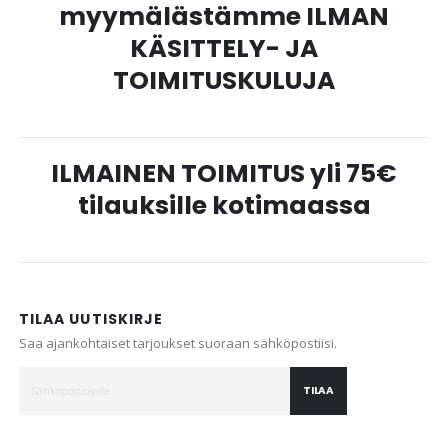
myymälästämme ILMAN
KÄSITTELY- JA
TOIMITUSKULUJA
ILMAINEN TOIMITUS yli 75€
tilauksille kotimaassa
TILAA UUTISKIRJE
Saa ajankohtaiset tarjoukset suoraan sähköpostiisi.
TILAA