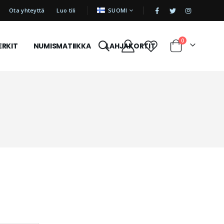
|
KIELI
Ota yhteyttä
Luo tili
SUOMI
tuotetta
0
ERKIT
NUMISMATIIKKA
LAHJAKORTIT
Cart