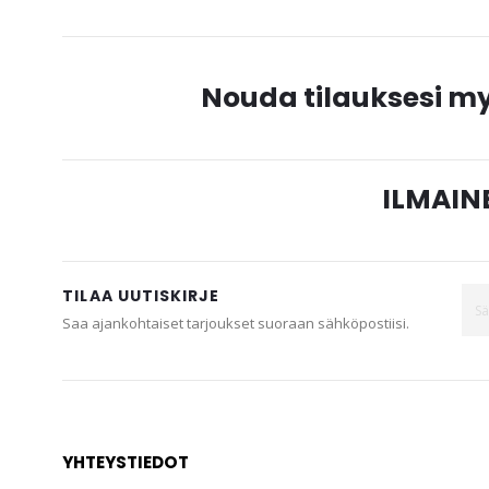
Nouda tilauksesi 
ILMAINE
TILAA UUTISKIRJE
Saa ajankohtaiset tarjoukset suoraan sähköpostiisi.
YHTEYSTIEDOT