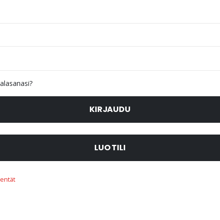
alasanasi?
KIRJAUDU
LUO TILI