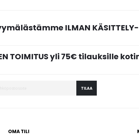
myymälästämme ILMAN KÄSITTELY-
N TOIMITUS yli 75€ tilauksille ko
TILAA
OMA TILI