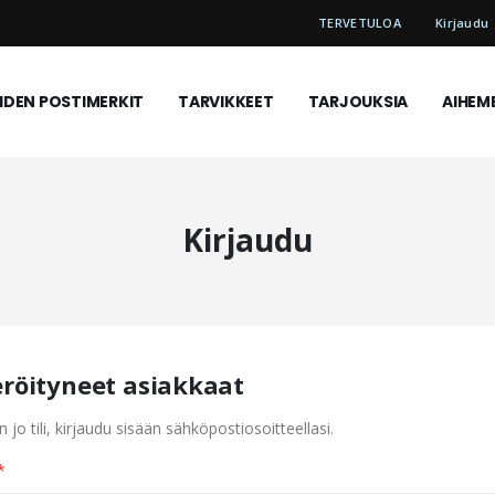
TERVETULOA
Kirjaudu
DEN POSTIMERKIT
TARVIKKEET
TARJOUKSIA
AIHEM
Kirjaudu
eröityneet asiakkaat
n jo tili, kirjaudu sisään sähköpostiosoitteellasi.