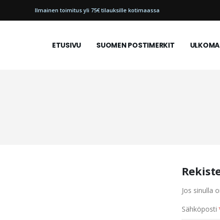
Ilmainen toimitus yli 75€ tilauksille kotimaassa
ETUSIVU
SUOMEN POSTIMERKIT
ULKOMAI
Rekist
Jos sinulla o
Sähköposti