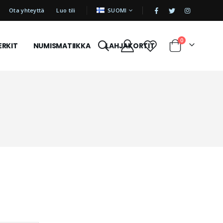
|
KIELI
Ota yhteyttä
Luo tili
SUOMI
tuotetta
0
ERKIT
NUMISMATIIKKA
LAHJAKORTIT
Cart