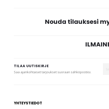
Nouda tilauksesi 
ILMAINE
TILAA UUTISKIRJE
Saa ajankohtaiset tarjoukset suoraan sähköpostiisi.
YHTEYSTIEDOT