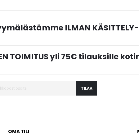
myymälästämme ILMAN KÄSITTELY-
N TOIMITUS yli 75€ tilauksille ko
TILAA
OMA TILI