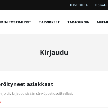
TERVETULOA
Kirjaudu
DEN POSTIMERKIT
TARVIKKEET
TARJOUKSIA
AIHEM
Kirjaudu
eröityneet asiakkaat
n jo tili, kirjaudu sisään sähköpostiosoitteellasi.