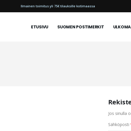
Ilmainen toimitus yli 75€ tilauksille kotimaassa
ETUSIVU
SUOMEN POSTIMERKIT
ULKOMAI
Rekist
Jos sinulla o
Sähköposti