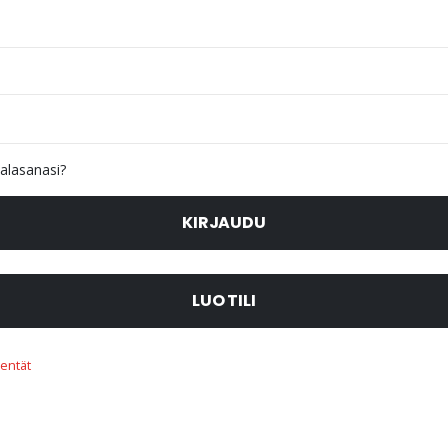
alasanasi?
KIRJAUDU
LUO TILI