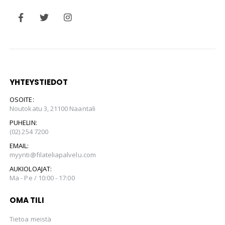
YHTEYSTIEDOT
OSOITE:
Noutokatu 3, 21100 Naantali
PUHELIN:
(02) 254 7200
EMAIL:
myynti@filateliapalvelu.com
AUKIOLOAJAT:
Ma - Pe / 10:00 - 17:00
OMA TILI
Tietoa meistä