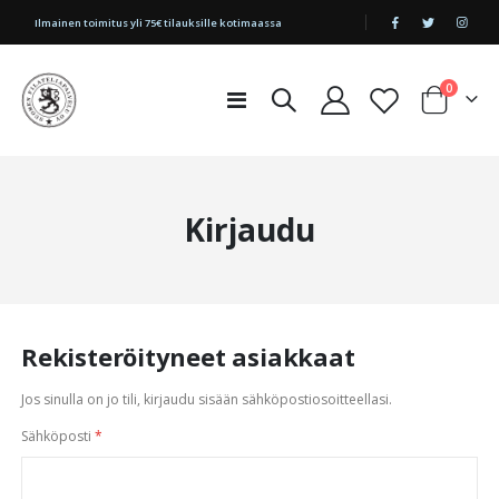
|
Ilmainen toimitus yli 75€ tilauksille kotimaassa
tuotetta
0
Toggle
Cart
Nav
Kirjaudu
Rekisteröityneet asiakkaat
Jos sinulla on jo tili, kirjaudu sisään sähköpostiosoitteellasi.
Sähköposti