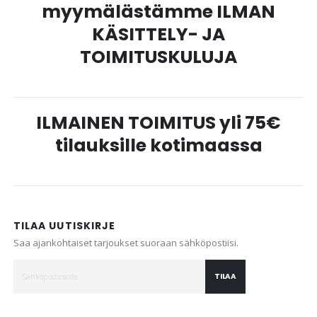
myymälästämme ILMAN
KÄSITTELY- JA
TOIMITUSKULUJA
ILMAINEN TOIMITUS yli 75€
tilauksille kotimaassa
TILAA UUTISKIRJE
Saa ajankohtaiset tarjoukset suoraan sähköpostiisi.
TILAA