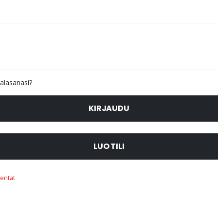
alasanasi?
KIRJAUDU
LUO TILI