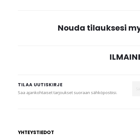
Nouda tilauksesi 
ILMAINE
TILAA UUTISKIRJE
Saa ajankohtaiset tarjoukset suoraan sähköpostiisi.
YHTEYSTIEDOT