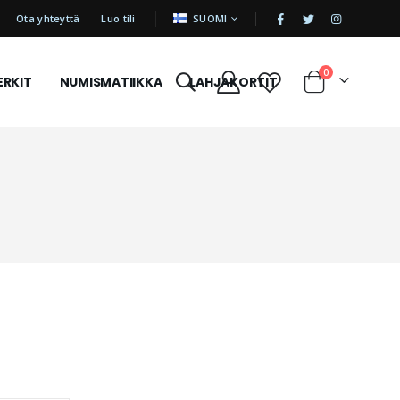
|
KIELI
Ota yhteyttä
Luo tili
SUOMI
tuotetta
0
ERKIT
NUMISMATIIKKA
LAHJAKORTIT
Cart