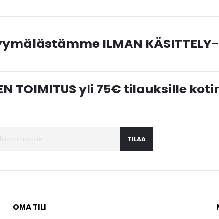
myymälästämme ILMAN KÄSITTELY-
N TOIMITUS yli 75€ tilauksille ko
TILAA
OMA TILI