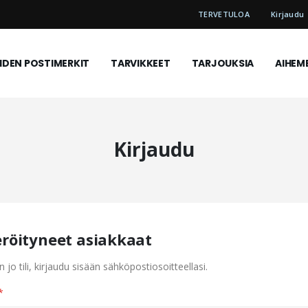
TERVETULOA
Kirjaudu
DEN POSTIMERKIT
TARVIKKEET
TARJOUKSIA
AIHEM
Kirjaudu
eröityneet asiakkaat
n jo tili, kirjaudu sisään sähköpostiosoitteellasi.