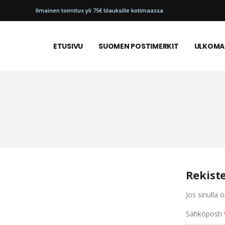
Ilmainen toimitus yli 75€ tilauksille kotimaassa
ETUSIVU
SUOMEN POSTIMERKIT
ULKOMAI
Rekist
Jos sinulla o
Sähköposti