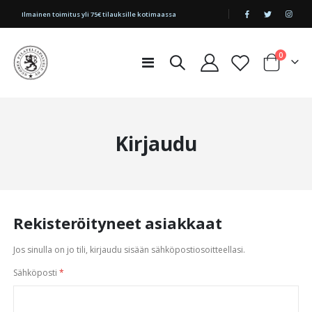
|
Ilmainen toimitus yli 75€ tilauksille kotimaassa
tuotetta
0
Toggle
Cart
Nav
Kirjaudu
Rekisteröityneet asiakkaat
Jos sinulla on jo tili, kirjaudu sisään sähköpostiosoitteellasi.
Sähköposti