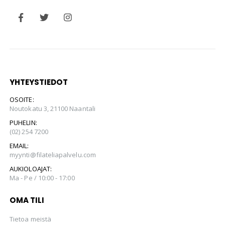
YHTEYSTIEDOT
OSOITE:
Noutokatu 3, 21100 Naantali
PUHELIN:
(02) 254 7200
EMAIL:
myynti@filateliapalvelu.com
AUKIOLOAJAT:
Ma - Pe / 10:00 - 17:00
OMA TILI
Tietoa meistä