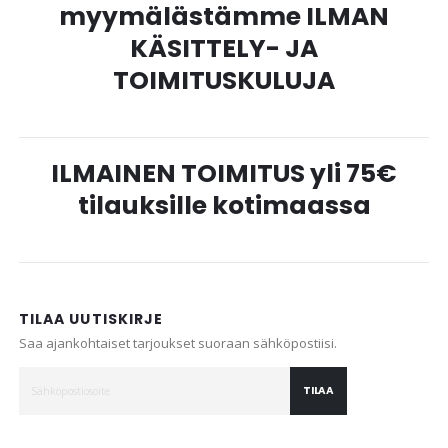
myymälästämme ILMAN
KÄSITTELY- JA
TOIMITUSKULUJA
ILMAINEN TOIMITUS yli 75€
tilauksille kotimaassa
TILAA UUTISKIRJE
Saa ajankohtaiset tarjoukset suoraan sähköpostiisi.
TILAA