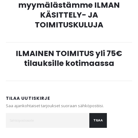
myymälästämme ILMAN
KÄSITTELY- JA
TOIMITUSKULUJA
ILMAINEN TOIMITUS yli 75€
tilauksille kotimaassa
TILAA UUTISKIRJE
Saa ajankohtaiset tarjoukset suoraan sähköpostiisi.
TILAA