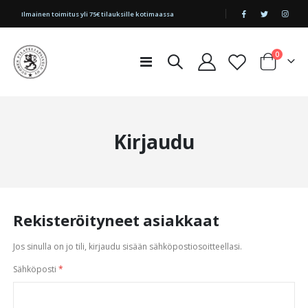
|
Ilmainen toimitus yli 75€ tilauksille kotimaassa
tuotetta
0
Toggle
Cart
Nav
Kirjaudu
Rekisteröityneet asiakkaat
Jos sinulla on jo tili, kirjaudu sisään sähköpostiosoitteellasi.
Sähköposti