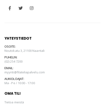
YHTEYSTIEDOT
OSOITE:
Noutokatu 3, 21100 Naantali
PUHELIN:
(02) 254 7200
EMAIL:
myynti@filateliapalvelu.com
AUKIOLOAJAT:
Ma - Pe / 10:00 - 17:00
OMA TILI
Tietoa meistä