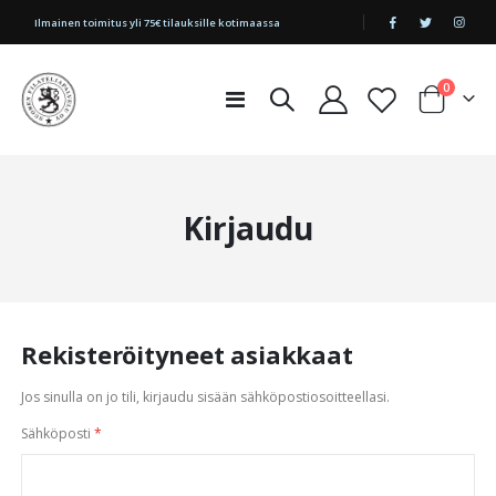
|
Ilmainen toimitus yli 75€ tilauksille kotimaassa
tuotetta
0
Toggle
Cart
Nav
Kirjaudu
Rekisteröityneet asiakkaat
Jos sinulla on jo tili, kirjaudu sisään sähköpostiosoitteellasi.
Sähköposti