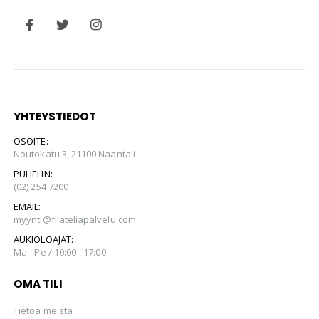
YHTEYSTIEDOT
OSOITE:
Noutokatu 3, 21100 Naantali
PUHELIN:
(02) 254 7200
EMAIL:
myynti@filateliapalvelu.com
AUKIOLOAJAT:
Ma - Pe / 10:00 - 17:00
OMA TILI
Tietoa meistä