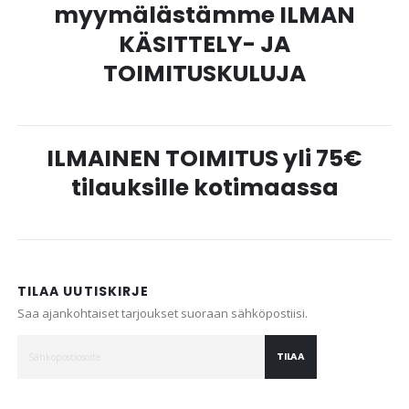
myymälästämme ILMAN
KÄSITTELY- JA
TOIMITUSKULUJA
ILMAINEN TOIMITUS yli 75€
tilauksille kotimaassa
TILAA UUTISKIRJE
Saa ajankohtaiset tarjoukset suoraan sähköpostiisi.
TILAA