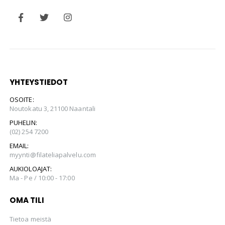
YHTEYSTIEDOT
OSOITE:
Noutokatu 3, 21100 Naantali
PUHELIN:
(02) 254 7200
EMAIL:
myynti@filateliapalvelu.com
AUKIOLOAJAT:
Ma - Pe / 10:00 - 17:00
OMA TILI
Tietoa meistä