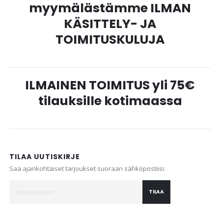
myymälästämme ILMAN
KÄSITTELY- JA
TOIMITUSKULUJA
ILMAINEN TOIMITUS yli 75€
tilauksille kotimaassa
TILAA UUTISKIRJE
Saa ajankohtaiset tarjoukset suoraan sähköpostiisi.
TILAA