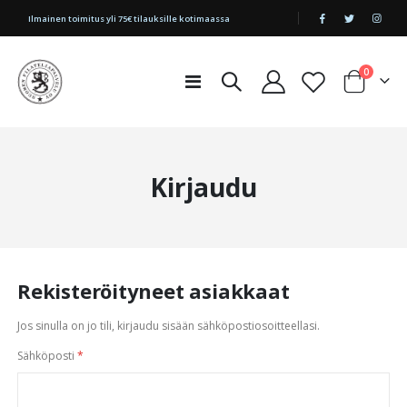
|
Ilmainen toimitus yli 75€ tilauksille kotimaassa
tuotetta
0
Toggle
Cart
Nav
Kirjaudu
Rekisteröityneet asiakkaat
Jos sinulla on jo tili, kirjaudu sisään sähköpostiosoitteellasi.
Sähköposti