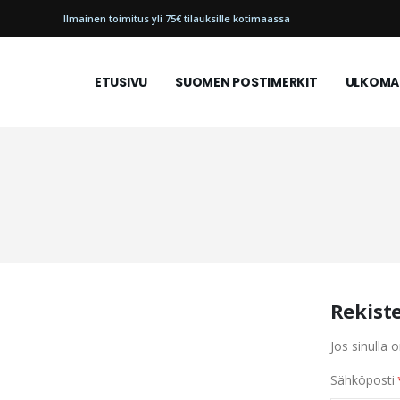
Ilmainen toimitus yli 75€ tilauksille kotimaassa
ETUSIVU
SUOMEN POSTIMERKIT
ULKOMAI
Rekist
Jos sinulla o
Sähköposti