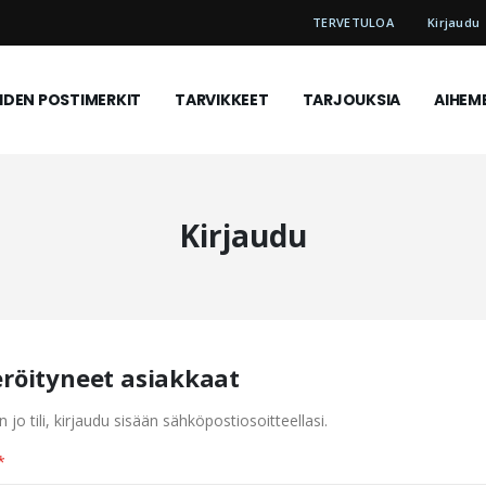
TERVETULOA
Kirjaudu
DEN POSTIMERKIT
TARVIKKEET
TARJOUKSIA
AIHEM
Kirjaudu
eröityneet asiakkaat
n jo tili, kirjaudu sisään sähköpostiosoitteellasi.