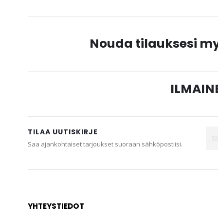
Nouda tilauksesi 
ILMAINE
TILAA UUTISKIRJE
Saa ajankohtaiset tarjoukset suoraan sähköpostiisi.
YHTEYSTIEDOT