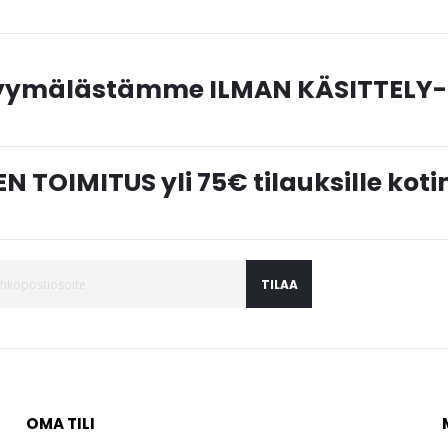
myymälästämme ILMAN KÄSITTELY-
N TOIMITUS yli 75€ tilauksille ko
TILAA
OMA TILI