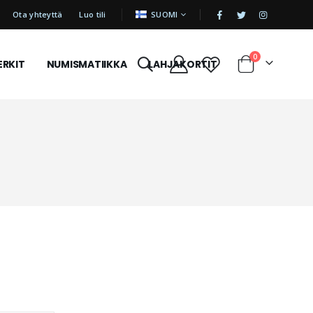
|
KIELI
Ota yhteyttä
Luo tili
SUOMI
tuotetta
0
ERKIT
NUMISMATIIKKA
LAHJAKORTIT
Cart