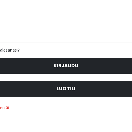
alasanasi?
KIRJAUDU
LUO TILI