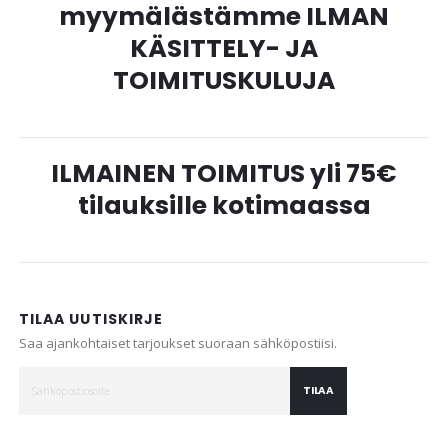
myymälästämme ILMAN
KÄSITTELY- JA
TOIMITUSKULUJA
ILMAINEN TOIMITUS yli 75€
tilauksille kotimaassa
TILAA UUTISKIRJE
Saa ajankohtaiset tarjoukset suoraan sähköpostiisi.
TILAA