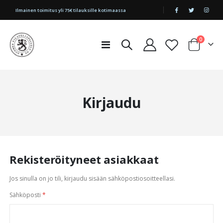
|
Ilmainen toimitus yli 75€ tilauksille kotimaassa
tuotetta
0
Toggle
Cart
Nav
Kirjaudu
Rekisteröityneet asiakkaat
Jos sinulla on jo tili, kirjaudu sisään sähköpostiosoitteellasi.
Sähköposti