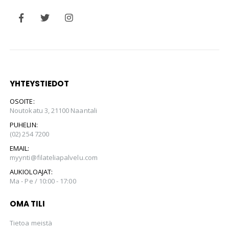
YHTEYSTIEDOT
OSOITE:
Noutokatu 3, 21100 Naantali
PUHELIN:
(02) 254 7200
EMAIL:
myynti@filateliapalvelu.com
AUKIOLOAJAT:
Ma - Pe / 10:00 - 17:00
OMA TILI
Tietoa meistä