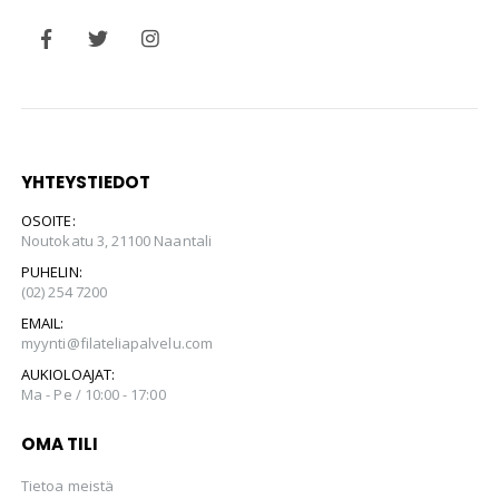
YHTEYSTIEDOT
OSOITE:
Noutokatu 3, 21100 Naantali
PUHELIN:
(02) 254 7200
EMAIL:
myynti@filateliapalvelu.com
AUKIOLOAJAT:
Ma - Pe / 10:00 - 17:00
OMA TILI
Tietoa meistä