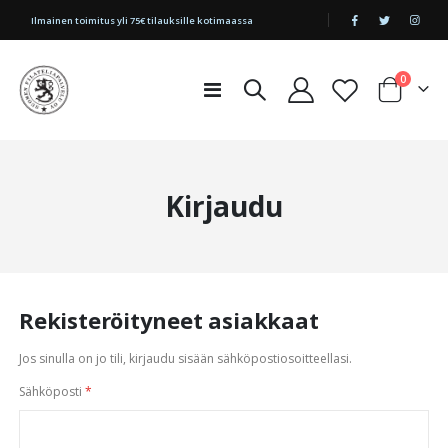
|
Ilmainen toimitus yli 75€ tilauksille kotimaassa
tuotetta
0
Toggle
Cart
Nav
Kirjaudu
Rekisteröityneet asiakkaat
Jos sinulla on jo tili, kirjaudu sisään sähköpostiosoitteellasi.
Sähköposti