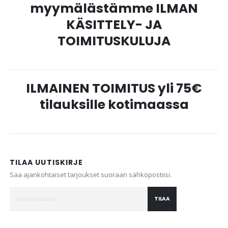
myymälästämme ILMAN
KÄSITTELY- JA
TOIMITUSKULUJA
ILMAINEN TOIMITUS yli 75€
tilauksille kotimaassa
TILAA UUTISKIRJE
Saa ajankohtaiset tarjoukset suoraan sähköpostiisi.
TILAA