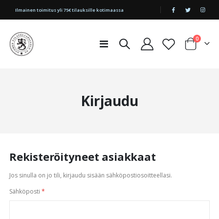
|
Ilmainen toimitus yli 75€ tilauksille kotimaassa
tuotetta
0
Toggle
Cart
Nav
Kirjaudu
Rekisteröityneet asiakkaat
Jos sinulla on jo tili, kirjaudu sisään sähköpostiosoitteellasi.
Sähköposti