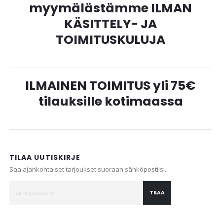
myymälästämme ILMAN
KÄSITTELY- JA
TOIMITUSKULUJA
ILMAINEN TOIMITUS yli 75€
tilauksille kotimaassa
TILAA UUTISKIRJE
Saa ajankohtaiset tarjoukset suoraan sähköpostiisi.
TILAA