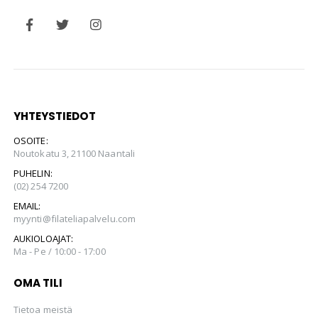
YHTEYSTIEDOT
OSOITE:
Noutokatu 3, 21100 Naantali
PUHELIN:
(02) 254 7200
EMAIL:
myynti@filateliapalvelu.com
AUKIOLOAJAT:
Ma - Pe / 10:00 - 17:00
OMA TILI
Tietoa meistä