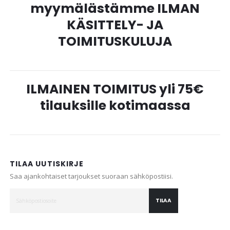
myymälästämme ILMAN
KÄSITTELY- JA
TOIMITUSKULUJA
ILMAINEN TOIMITUS yli 75€
tilauksille kotimaassa
TILAA UUTISKIRJE
Saa ajankohtaiset tarjoukset suoraan sähköpostiisi.
TILAA