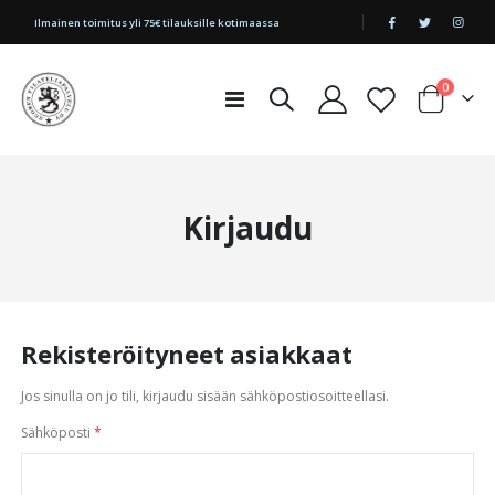
|
Ilmainen toimitus yli 75€ tilauksille kotimaassa
tuotetta
0
Toggle
Cart
Nav
Kirjaudu
Rekisteröityneet asiakkaat
Jos sinulla on jo tili, kirjaudu sisään sähköpostiosoitteellasi.
Sähköposti