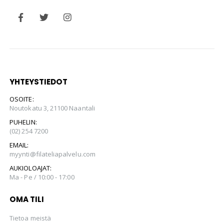
YHTEYSTIEDOT
OSOITE:
Noutokatu 3, 21100 Naantali
PUHELIN:
(02) 254 7200
EMAIL:
myynti@filateliapalvelu.com
AUKIOLOAJAT:
Ma - Pe / 10:00 - 17:00
OMA TILI
Tietoa meistä