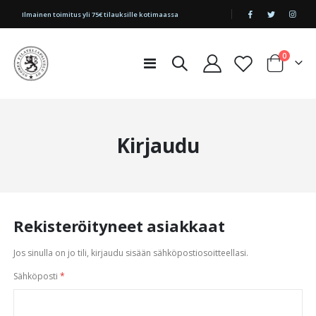
|
Ilmainen toimitus yli 75€ tilauksille kotimaassa
tuotetta
0
Toggle
Cart
Nav
Kirjaudu
Rekisteröityneet asiakkaat
Jos sinulla on jo tili, kirjaudu sisään sähköpostiosoitteellasi.
Sähköposti