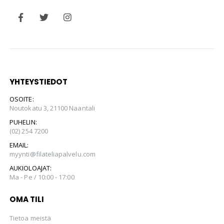
YHTEYSTIEDOT
OSOITE:
Noutokatu 3, 21100 Naantali
PUHELIN:
(02) 254 7200
EMAIL:
myynti@filateliapalvelu.com
AUKIOLOAJAT:
Ma - Pe / 10:00 - 17:00
OMA TILI
Tietoa meistä