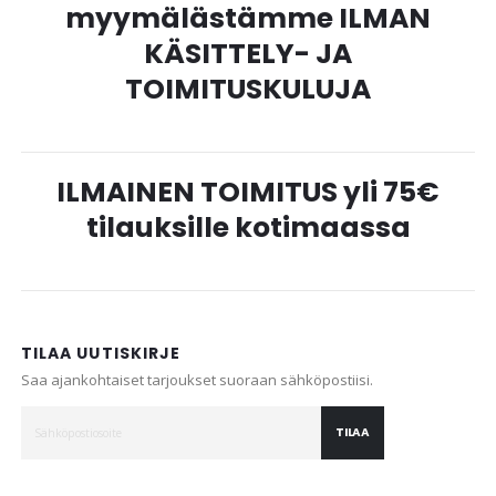
myymälästämme ILMAN
KÄSITTELY- JA
TOIMITUSKULUJA
ILMAINEN TOIMITUS yli 75€
tilauksille kotimaassa
TILAA UUTISKIRJE
Saa ajankohtaiset tarjoukset suoraan sähköpostiisi.
TILAA