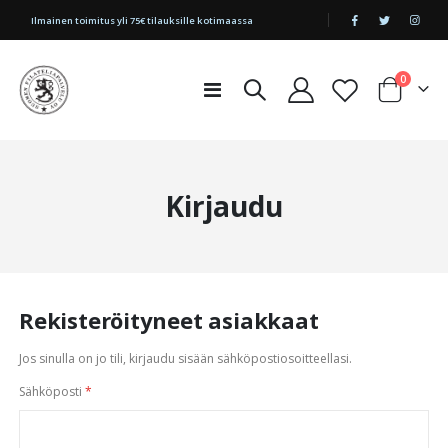
|
Ilmainen toimitus yli 75€ tilauksille kotimaassa
tuotetta
0
Toggle
Cart
Nav
Kirjaudu
Rekisteröityneet asiakkaat
Jos sinulla on jo tili, kirjaudu sisään sähköpostiosoitteellasi.
Sähköposti