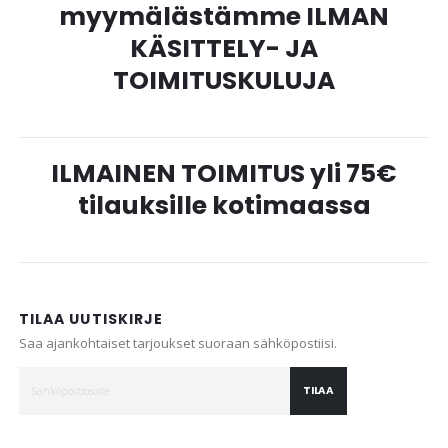
myymälästämme ILMAN
KÄSITTELY- JA
TOIMITUSKULUJA
ILMAINEN TOIMITUS yli 75€
tilauksille kotimaassa
TILAA UUTISKIRJE
Saa ajankohtaiset tarjoukset suoraan sähköpostiisi.
TILAA