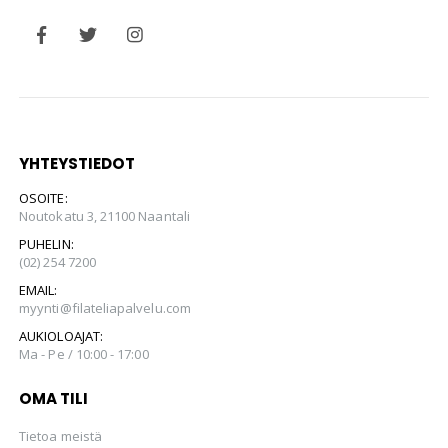
YHTEYSTIEDOT
OSOITE:
Noutokatu 3, 21100 Naantali
PUHELIN:
(02) 254 7200
EMAIL:
myynti@filateliapalvelu.com
AUKIOLOAJAT:
Ma - Pe / 10:00 - 17:00
OMA TILI
Tietoa meistä