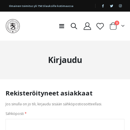
|
Ilmainen toimitus yli 75€ tilauksille kotimaassa
tuotetta
0
Toggle
Cart
Nav
Kirjaudu
Rekisteröityneet asiakkaat
Jos sinulla on jo tili, kirjaudu sisään sähköpostiosoitteellasi.
Sähköposti