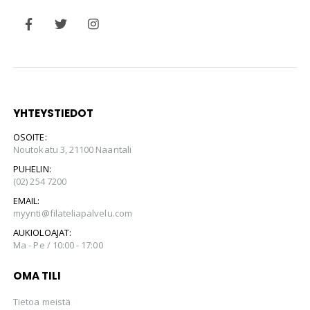
YHTEYSTIEDOT
OSOITE:
Noutokatu 3, 21100 Naantali
PUHELIN:
(02) 254 7200
EMAIL:
myynti@filateliapalvelu.com
AUKIOLOAJAT:
Ma - Pe / 10:00 - 17:00
OMA TILI
Tietoa meistä