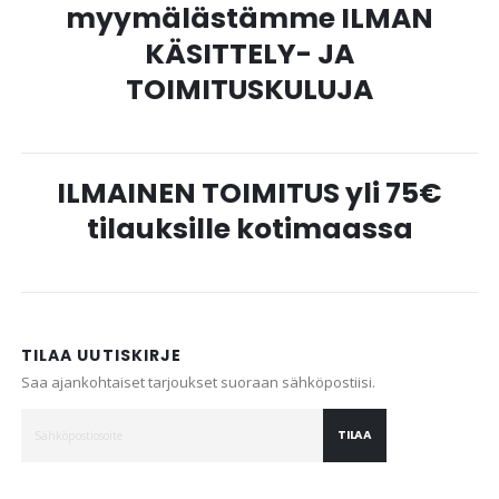
myymälästämme ILMAN
KÄSITTELY- JA
TOIMITUSKULUJA
ILMAINEN TOIMITUS yli 75€
tilauksille kotimaassa
TILAA UUTISKIRJE
Saa ajankohtaiset tarjoukset suoraan sähköpostiisi.
TILAA