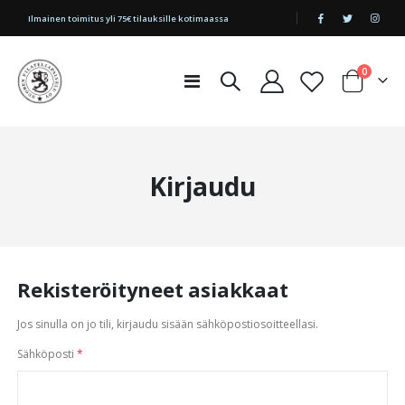
|
Ilmainen toimitus yli 75€ tilauksille kotimaassa
tuotetta
0
Toggle
Cart
Nav
Kirjaudu
Rekisteröityneet asiakkaat
Jos sinulla on jo tili, kirjaudu sisään sähköpostiosoitteellasi.
Sähköposti