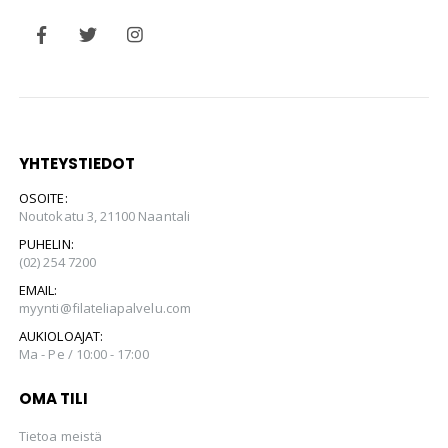
YHTEYSTIEDOT
OSOITE:
Noutokatu 3, 21100 Naantali
PUHELIN:
(02) 254 7200
EMAIL:
myynti@filateliapalvelu.com
AUKIOLOAJAT:
Ma - Pe / 10:00 - 17:00
OMA TILI
Tietoa meistä