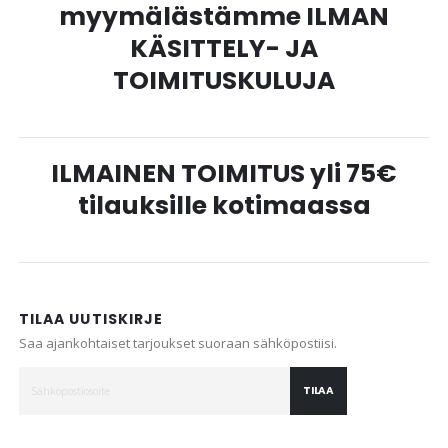
myymälästämme ILMAN
KÄSITTELY- JA
TOIMITUSKULUJA
ILMAINEN TOIMITUS yli 75€
tilauksille kotimaassa
TILAA UUTISKIRJE
Saa ajankohtaiset tarjoukset suoraan sähköpostiisi.
TILAA