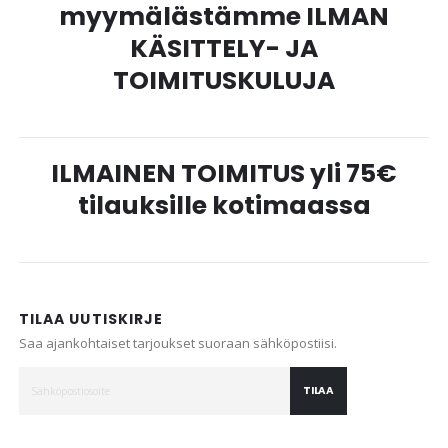
myymälästämme ILMAN
KÄSITTELY- JA
TOIMITUSKULUJA
ILMAINEN TOIMITUS yli 75€
tilauksille kotimaassa
TILAA UUTISKIRJE
Saa ajankohtaiset tarjoukset suoraan sähköpostiisi.
TILAA