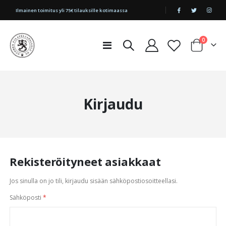
|
Ilmainen toimitus yli 75€ tilauksille kotimaassa
tuotetta
0
Toggle
Cart
Nav
Kirjaudu
Rekisteröityneet asiakkaat
Jos sinulla on jo tili, kirjaudu sisään sähköpostiosoitteellasi.
Sähköposti