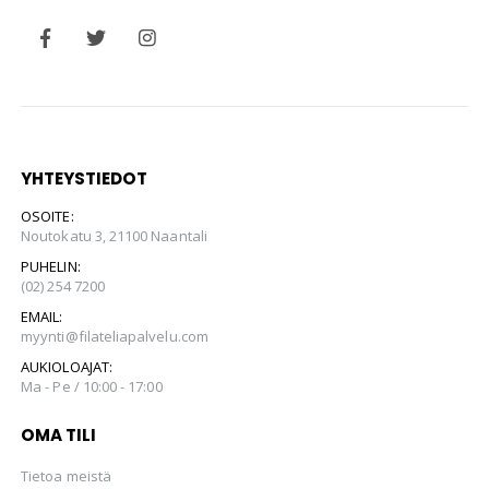
YHTEYSTIEDOT
OSOITE:
Noutokatu 3, 21100 Naantali
PUHELIN:
(02) 254 7200
EMAIL:
myynti@filateliapalvelu.com
AUKIOLOAJAT:
Ma - Pe / 10:00 - 17:00
OMA TILI
Tietoa meistä